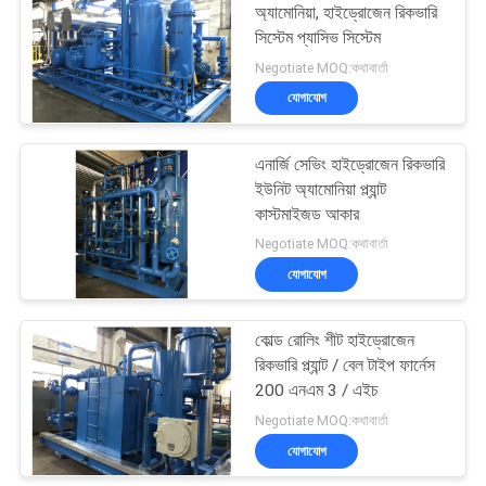
অ্যামোনিয়া, হাইড্রোজেন রিকভারি
সিস্টেম প্যাসিভ সিস্টেম
31
Negotiate MOQ:কথাবার্তা
Hydrogen
যোগাযোগ
Generators
এনার্জি সেভিং হাইড্রোজেন রিকভারি
ইউনিট অ্যামোনিয়া প্ল্যান্ট
কাস্টমাইজড আকার
Negotiate MOQ:কথাবার্তা
যোগাযোগ
34
কোল্ড রোলিং শীট হাইড্রোজেন
Ammonia Cracker
রিকভারি প্ল্যান্ট / বেল টাইপ ফার্নেস
200 এনএম 3 / এইচ
Negotiate MOQ:কথাবার্তা
যোগাযোগ