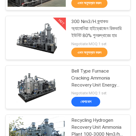
এখন অনুসন্ধান করুন
নিয়ন্ত্রণ
HOT
300 Nm3/H ক্র্যাকড
আমাদের
5
অ্যামোনিয়া হাইড্রোজেন রিকভারি
সাথে
ইউনিট 80% পুনরুদ্ধারের হার
ভিপিএসএ অক্সিজেন
Negotiate MOQ:1 set
যোগাযোগ
জেনারেটর
এখন অনুসন্ধান করুন
করুন
Bell Type Furnace
খবর
Cracking Ammonia
Recovery Unit Energy
44
Saving 200 Nm3/h
Negotiate MOQ:1 set
মামলা
যোগাযোগ
PSA অক্সিজেন জেনারেটর
একটি
Recycling Hydrogen
উদ্ধৃতি
Recovery Unit Ammonia
Plant 100-3000 Nm3/h