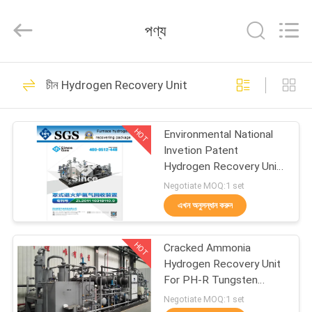
JoShining
Energy
&
পণ্য
Technology
Co.,Ltd.
All
Rights
Reserved.
বাড়ি
175
চীন Hydrogen Recovery Unit
PSA Nitrogen
পণ্য
Generator
HOT
Environmental National
Invetion Patent
আমাদের
Hydrogen Recovery Unit
Ammonia Plant
সম্পর্কে
Negotiate MOQ:1 set
এখন অনুসন্ধান করুন
9
কারখানা
HOT
Cracked Ammonia
ভ্রমণ
ভিএসএ অক্সিজেন জেনারেটর
Hydrogen Recovery Unit
For PH-R Tungsten
Power
মান
Negotiate MOQ:1 set