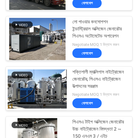
যোগাযোগ
নিয়ন্ত্রণ
লো পাওয়ার কনসোপশন
আমাদের
5
ইন্ডাস্ট্রিয়াল অক্সিজেন জেনারেটর
সাথে
পিএসএ অটোমেটেড অপারেশন
ভিপিএসএ অক্সিজেন
Negotiate MOQ:1 বিন্যাস করুন
যোগাযোগ
জেনারেটর
যোগাযোগ
করুন
শক্তিশালী ম্যাক্সিগাস নাইট্রোজেন
খবর
জেনারেটর, পিএসএ নাইট্রোজেন
উত্পাদনের সরঞ্জাম
44
Negotiate MOQ:1 বিন্যাস করুন
মামলা
যোগাযোগ
PSA অক্সিজেন জেনারেটর
একটি
পিএসএ টাইপ অক্সিজেন জেনারেটর
উদ্ধৃতি
উচ্চ নাইট্রোজেন বিশুদ্ধতা 2 ~
150 এনএম 3 / এইচ