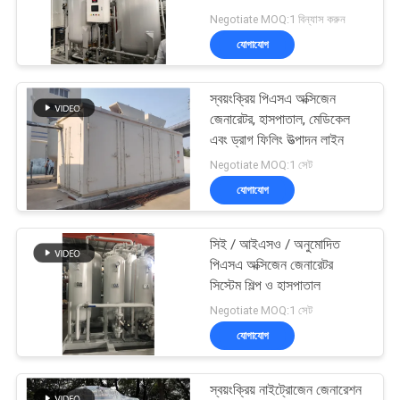
অনুরোধ
Negotiate MOQ:1 বিন্যাস করুন
করুন
যোগাযোগ
3
NEWS
স্বয়ংক্রিয় পিএসএ অক্সিজেন
চাপ অক্সিজেন চেম্বার
জেনারেটর, হাসপাতাল, মেডিকেল
এবং ড্রাগ ফিলিং উত্পাদন লাইন
সাইট
Negotiate MOQ:1 সেট
ম্যাপ
যোগাযোগ
গোপনীয়তা
সিই / আইএসও / অনুমোদিত
74
পিএসএ অক্সিজেন জেনারেটর
নীতি
Membrane Nitrogen
সিস্টেম শিল্প ও হাসপাতাল
Negotiate MOQ:1 সেট
Generator
যোগাযোগ
স্বয়ংক্রিয় নাইট্রোজেন জেনারেশন