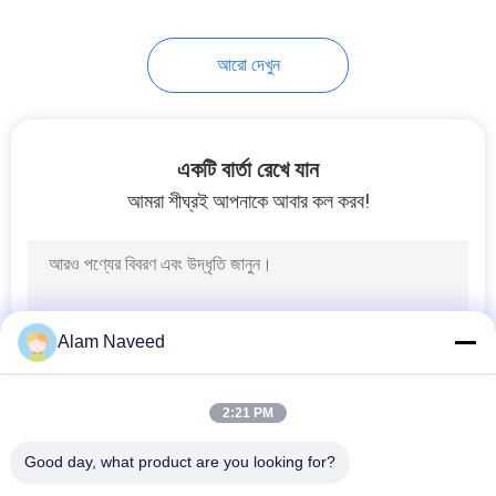
15
আরো দেখুন
Methanol Cracking
একটি বার্তা রেখে যান
আমরা শীঘ্রই আপনাকে আবার কল করব!
20
হাইড্রোজেন ফুয়েল সেল
Alam Naveed
2:21 PM
Good day, what product are you looking for?