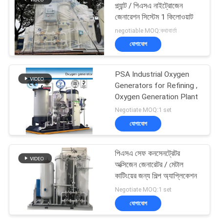
প্ল্যান্ট / পিএসএ নাইট্রোজেন
জেনারেশন সিস্টেম 1 কিলোওয়াট
31
negotiable MOQ:কথাবার্তা
Hydrogen
যোগাযোগ
Generators
PSA Industrial Oxygen
Generators for Refining ,
Oxygen Generation Plant
Negotiate MOQ:1 set
যোগাযোগ
34
পিএসএ সেফ কনসেনট্রেটর
Ammonia Cracker
অক্সিজেন জেনারেটর / মেটাল
কাটিংয়ের জন্য শিল্প অ্যাপ্লিকেশন
Negotiate MOQ:1 set
যোগাযোগ