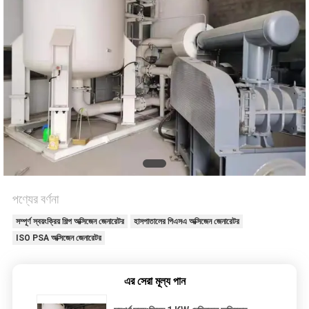
অনুরোধ
করুন
NEWS
সাইট
ম্যাপ
গোপনীয়তা
পণ্যের বর্ণনা
নীতি
সম্পূর্ণ স্বয়ংক্রিয় শিল্প অক্সিজেন জেনারেটর
হাসপাতালের পিএসএ অক্সিজেন জেনারেটর
ISO PSA অক্সিজেন জেনারেটর
এর সেরা মূল্য পান