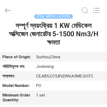
JoShining
Energy
&
Technology
Co.,Ltd.
PSA অক্সিজেন জেনারেটর
All
Rights
Reserved.
সম্পূর্ণ স্বয়ংক্রিয় 1 KW মেডিকেল
বাড়ি
অক্সিজেন জেনারেটর 5-1500 Nm3/H
পণ্য
ক্ষমতা
আমাদের
Place of Origin:
Suzhou,China
সম্পর্কে
পরিচিতিমুলক নাম:
Joshining
সাক্ষ্যদান:
CE,ABS,CCS,BV,DNV,ASME,GOST,
কারখানা
Model Number:
PO
ভ্রমণ
Minimum Order
1 set
Quantity:
মান