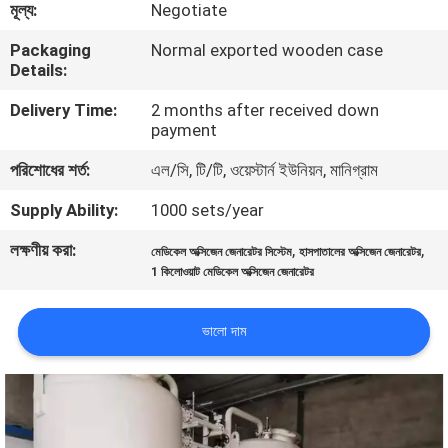
মূল্য:
Negotiate
নিয়ন্ত্রণ
Packaging
Normal exported wooden case
Details:
আমাদের
Delivery Time:
2 months after received down
সাথে
payment
যোগাযোগ
পরিশোধের শর্ত:
এল/সি, টি/টি, ওয়েস্টার্ন ইউনিয়ন, মানিগ্রাম
করুন
Supply Ability:
1000 sets/year
লক্ষণীয় করা:
,
,
খবর
মেডিকেল অক্সিজেন জেনারেটর সিস্টেম
হাসপাতালের অক্সিজেন জেনারেটর
1 কিলোওয়াট মেডিকেল অক্সিজেন জেনারেটর
মামলা
ভালো দাম
একটি
উদ্ধৃতি