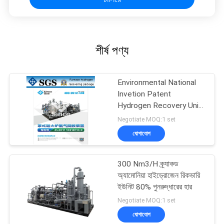
শীর্ষ পণ্য
Environmental National
Invetion Patent
Hydrogen Recovery Unit
Ammonia Plant
Negotiate MOQ:1 set
যোগাযোগ
300 Nm3/H ক্র্যাকড
অ্যামোনিয়া হাইড্রোজেন রিকভারি
ইউনিট 80% পুনরুদ্ধারের হার
Negotiate MOQ:1 set
যোগাযোগ