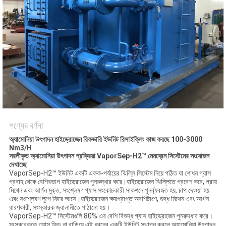
অনুরোধ
করুন
NEWS
সাইট
ম্যাপ
পণ্যের বর্ণনা
গোপনীয়তা
অ্যামোনিয়া উৎপাদন হাইড্রোজেন রিকভারি ইউনিট রিসাইক্লিং কাজ করছে 100-3000
Nm3/H
নীতি
সরলীকৃত অ্যামোনিয়া উৎপাদন প্রক্রিয়া VaporSep-H2™ মেমব্রেন সিস্টেমের সংযোজন
দেখাচ্ছে
VaporSep-H2™ ইউনিট একটি একক-পর্যায়ের ঝিল্লি সিস্টেম নিয়ে গঠিত যা শোধন গ্যাস
প্রবাহ থেকে বেশিরভাগ হাইড্রোজেন পুনরুদ্ধার করে।হাইড্রোজেন ঝিল্লিতে প্রবেশ করে, প্রায়
মিথেন এবং আর্গন মুক্ত, সংশ্লেষণ গ্যাস সংকোচকারী সাকশনে পুনর্ব্যবহৃত হয়, চাপ দেওয়া হয়
এবং সংশ্লেষণ লুপে ফিরে আসে।হাইড্রোজেন ক্ষয়প্রাপ্ত অবশিষ্টাংশ, শুদ্ধ মিথেন এবং আর্গন
ধারণকারী, সংস্কারক জ্বালানীতে পাঠানো হয়।
VaporSep-H2™ সিস্টেমগুলি 80% এর বেশি বিশুদ্ধ গ্যাস হাইড্রোজেন পুনরুদ্ধার করে।
সংস্কারককে গ্যাস ফিড না বাড়িয়ে এই ধরনের একটি ইউনিট স্থাপন করলে অ্যামোনিয়া উৎপাদন