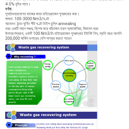
4-5% বৃদ্ধি পাবে।
বর্ণনা:
পুনর্ব্যবহারযোগ্য কাজের জন্য হাইড্রোজেন পুনরুদ্ধার করা।
ক্ষমতা: 100-3000 Nm3/ঘণ্টা
আবেদন: ঠান্ডা ঘূর্ণিত শীট ঘণ্টা টাইপ চুল্লি annealing
খরচ একটি মহান সঞ্চয়, বিশেষ করে কাঁচামাল তরল অ্যামোনিয়া, মিথানল খরচ
উদাহরণস্বরূপ, একটি 100 Nm3/h হাইড্রোজেন পুনরুদ্ধার ইউনিট নিন, প্রতি বছর আপনি
200,000 মার্কিন ডলারের বেশি সাশ্রয় করতে পারেন