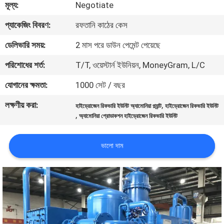
মূল্য:
Negotiate
নিয়ন্ত্রণ
প্যাকেজিং বিবরণ:
রফতানি কাঠের কেস
আমাদের
ডেলিভারি সময়:
2 মাস পরে ডাউন পেমেন্ট পেয়েছে
সাথে
পরিশোধের শর্ত:
T/T, ওয়েস্টার্ন ইউনিয়ন, MoneyGram, L/C
যোগাযোগ
যোগানের ক্ষমতা:
1000 সেট / বছর
করুন
লক্ষণীয় করা:
,
হাইড্রোজেন রিকভারি ইউনিট অ্যামোনিয়া প্ল্যান্ট
হাইড্রোজেন রিকভারি ইউনিট
,
অ্যামোনিয়া প্রোডাকশন হাইড্রোজেন রিকভারি ইউনিট
খবর
ভালো দাম
মামলা
একটি
উদ্ধৃতি