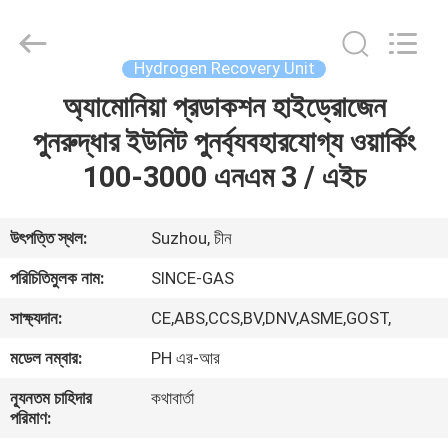
JoShining
Energy
&
Technology
Co.,Ltd.
Hydrogen Recovery Unit
All
Rights
Reserved.
অ্যামোনিয়া প্রডাকশন হাইড্রোজেন
বাড়ি
পুনরুদ্ধার ইউনিট পুনর্ব্যবহারযোগ্য ওয়ার্কিং
পণ্য
100-3000 এনএম 3 / এইচ
আমাদের
উৎপত্তি স্থল:
Suzhou, চীন
সম্পর্কে
পরিচিতিমুলক নাম:
SINCE-GAS
সাক্ষ্যদান:
CE,ABS,CCS,BV,DNV,ASME,GOST,
কারখানা
মডেল নম্বার:
PH এর-আর
ভ্রমণ
ন্যূনতম চাহিদার
কথাবার্তা
পরিমাণ:
মান