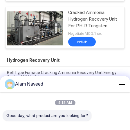
Cracked Ammonia
Hydrogen Recovery Unit
For PH-R Tungsten
Power
Negotiate MOQ:1 set
যোগাযোগ
Hydrogen Recovery Unit
Bell Type Furnace Cracking Ammonia Recovery Unit Energy
Saving 200 Nm3/h
Alam Naveed
Recycling Hydrogen Recovery Unit Ammonia Plant 100-3000
Nm3/h Capacity
4:15 AM
Cooper Strip / Sheet / Bar Cracked Ammonia Hydrogen
Recovery Unit 300 Nm3/h
Good day, what product are you looking for?
সব