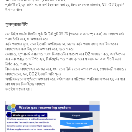
প্রতিটি হাইড্রোকার্বন-যাকে অপরিষ্কারতা বলা হয়, মিনারেল তেলে সালফার, N2, O2 ইত্যাদি
উপাদান থাকে
পুনরুদ্ধারের নীতি:
বেল টাইপ ফার্নেস সিস্টেম পূর্ববর্তী ট্রিটমেন্ট ইউনিট (শুকনো বা জল স্প্রে করা) এর মাধ্যমে বর্জ্য
গ্যাস তৈরি করে, যা অপসারণ করে
বর্জ্য গ্যাসের ধুলো, তেল ইত্যাদি অপরিষ্কারতা, তারপর বর্জ্য গ্যাস গ্যাস, জল বিভাজকের
মাধ্যমে জল এবং কিছু তেল অপসারণ করে, প্রবেশ করে
ব্লোয়ারে, সুপারচার্জ করার পরে গ্যাস ডিএয়ারেটরে প্রবেশ করে O2 অপসারণ করে, জল উৎপন্ন
হবে এবং প্রচুর তাপ নির্গত হবে, ট্রিটমেন্টের পরে গ্যাস কুলারের মাধ্যমে জল এবং শীতলীকরণ
নির্গত করে, গ্যাস, জল
বিभाजকের মাধ্যমে জল আলাদা করে, যখন তেল ফিল্টার তেল অপসারণ করে, শোষণকারী ড্রায়ারের
মাধ্যমে তেল, জল, CO2 ইত্যাদি অতি ক্ষুদ্র
অপরিষ্কারতা সম্পূর্ণরূপে অপসারণ করে, বর্জ্য গ্যাসের পরিশোধন প্রক্রিয়া সম্পন্ন হয়; এর পরে
চাপ সমন্বয় ডিভাইসের মাধ্যমে
ফার্নেসে পাঠানো হয়।