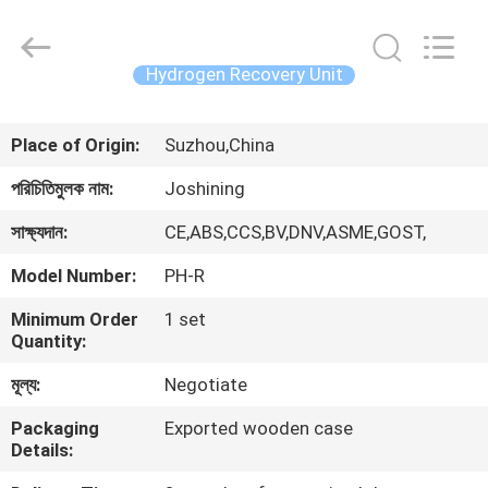
JoShining
Energy
&
Technology
Co.,Ltd.
Hydrogen Recovery Unit
All
Rights
Reserved.
বাড়ি
Place of Origin:
Suzhou,China
পণ্য
পরিচিতিমুলক নাম:
Joshining
সাক্ষ্যদান:
CE,ABS,CCS,BV,DNV,ASME,GOST,
আমাদের
Model Number:
PH-R
সম্পর্কে
Minimum Order
1 set
Quantity:
কারখানা
মূল্য:
Negotiate
ভ্রমণ
Packaging
Exported wooden case
Details:
মান