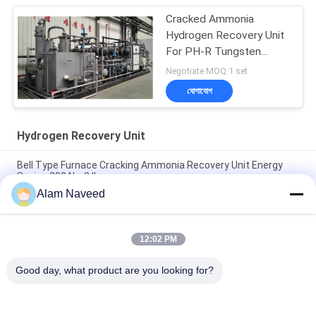
Cracked Ammonia
Hydrogen Recovery Unit
For PH-R Tungsten
Power
Negotiate MOQ:1 set
যোগাযোগ
Hydrogen Recovery Unit
Bell Type Furnace Cracking Ammonia Recovery Unit Energy
Saving 200 Nm3/h
Alam Naveed
Recycling Hydrogen Recovery Unit Ammonia Plant 100-3000
Nm3/h Capacity
12:02 PM
Cooper Strip / Sheet / Bar Cracked Ammonia Hydrogen
Recovery Unit 300 Nm3/h
Good day, what product are you looking for?
সব