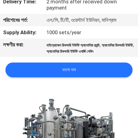
Delivery Time:
2 months after received down
নিয়ন্ত্রণ
payment
পরিশোধের শর্ত:
এল/সি, টি/টি, ওয়েস্টার্ন ইউনিয়ন, মানিগ্রাম
আমাদের
Supply Ability:
1000 sets/year
সাথে
লক্ষণীয় করা:
,
,
হাইড্রোজেন রিকভারি ইউনিট অ্যামোনিয়া প্ল্যান্ট
অ্যামোনিয়া রিকভারি ইউনিট
যোগাযোগ
অ্যামোনিয়া রিকভারি ইউনিট এনার্জি সেভিং
করুন
ভালো দাম
খবর
মামলা
একটি
উদ্ধৃতি