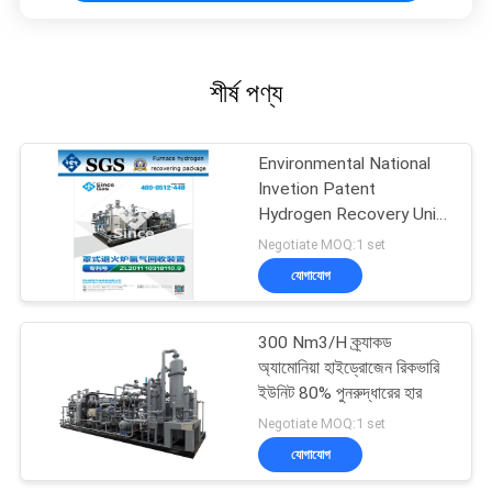
শীর্ষ পণ্য
Environmental National
Invetion Patent
Hydrogen Recovery Unit
Ammonia Plant
Negotiate MOQ:1 set
যোগাযোগ
300 Nm3/H ক্র্যাকড
অ্যামোনিয়া হাইড্রোজেন রিকভারি
ইউনিট 80% পুনরুদ্ধারের হার
Negotiate MOQ:1 set
যোগাযোগ