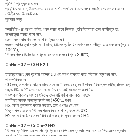
প্রতিটি প্রস্তুতকারকের
প্রযুক্তি আলাদা, ইনজেকশনের ফ্লো রেটের পার্থক্য থাকতে পারে, ফার্নেস শেষ হওয়ার আগে
নাইট্রোজেন ইনজেক্ট করুন
সুরক্ষার জন্য
অ্যানিলিং-এর প্রথম পর্যায়ে, গরম করার সাথে স্টিলের পৃষ্ঠের ইমালশন তেল বাষ্পীভূত হয়,
তাপমাত্রা বাড়ার সাথে সাথে
তেল গরম করার গ্যাসের সাথে বিক্রিয়া করে।
শুরুতে, তাপমাত্রা বাড়ার সাথে সাথে, স্টিলের পৃষ্ঠের ইমালশন জল বাষ্পীভূত হতে শুরু করে (প্রায়
100℃),
স্টিলের পৃষ্ঠের ইমালশন বিক্রিয়া করতে শুরু করে (প্রায় 300℃)
CnHm+O2 — CO+H2O
হাইড্রোকar্বন প্রথমে বাষ্পের O2 এর সাথে বিক্রিয়া করে, স্টিলের স্ট্রিপের সাথে
পারস্পরিকভাবে
CO হবে, তাপমাত্রা বাড়ার সাথে সাথে এটি ভেঙে যাবে, ছোট পারমাণবিক গ্রুপ হাইড্রোজেন অণু
সহজে স্টিলের স্ট্রিপের সাথে প্রসারিত হবে, এই সমস্ত পারমাণবিক
গ্রুপ ক্র্যাকিং-এর স্থানে হাইড্রোজেন পরিপূর্ণতা লাভ করে, সহজে
বাষ্পীভূত হালকা হাইড্রোকার্বন হয় (450℃, যখন
H2 কার্বন পুনরুদ্ধার করতে সহায়ক, তবে এখনও সেখানে
কিছু কার্বন রয়েছে যা স্টিলের পৃষ্ঠের ভিতরে থাকে, যখন 700℃
H2 সরাসরি কার্বনের সাথে বিক্রিয়া করবে, বিক্রিয়া করবে CH4
CnHm+O2 — CnOm-2+H2
স্টিলের অ্যানিলিং-এর আগের প্রক্রিয়ায় রোলিং তেল ব্যবহার করা হবে, রোলিং তেলের প্রধান
অংশ হল মিনারেল তেল, এর প্রধান অংশে রয়েছে