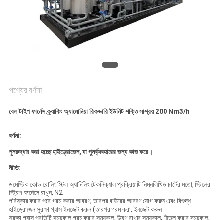
অনুরোধ
করুন
NEWS
সাইট
পণ্যের বর্ণনা
ম্যাপ
বেল টাইপ ফার্নেস ক্র্যাকিং অ্যামোনিয়া রিকভারি ইউনিট শক্তি সাশ্রয় 200 Nm3/h
গোপনীয়তা
বর্ণনা:
নীতি
পুনরুদ্ধার করা হচ্ছে হাইড্রোজেন, যা পুনর্ব্যবহারের জন্য কাজ করে।
নীতি:
ডমেস্টিক কোল্ড রোলিং স্টিল অ্যানিলিং টেকনিক্যাল প্রক্রিয়াটি নিম্নলিখিত চার্টের মতো, স্টিলের
স্ট্রিপ ফার্নেসে রাখুন, N2
পরিষ্কার করার পরে গরম করার আবরণ, তারপর বাইরের আবরণ যোগ করুন এবং বিশুদ্ধ
হাইড্রোজেন সুরক্ষা গ্যাস ইনজেক্ট করুন (তারপর গরম করা, ইনজেক্ট করুন
সুরক্ষা গ্যাস প্রতিটি সময়কাল গরম করার সময়কাল, উষ্ণ রাখার সময়কাল, শীতল করার সময়কাল,