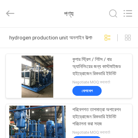
JoShining
Energy
&
পণ্য
Technology
Co.,Ltd.
All
Rights
Reserved.
বাড়ি
hydrogen production unit অনলাইন উত্পাদন
পণ্য
কুপার স্ট্রিপ / শিটস / বার
অ্যানিলিংয়ের জন্য কাস্টমাইজড
আমাদের
হাইড্রোজেন রিকভারি ইউনিট
সম্পর্কে
Negotiate MOQ:কথাবার্তা
যোগাযোগ
কারখানা
পরিবেশগত তাপমাত্রা অপারেশন
ভ্রমণ
হাইড্রোজেন রিকভারি ইউনিট
পরিচালনা করা সহজ
মান
Negotiate MOQ:কথাবার্তা