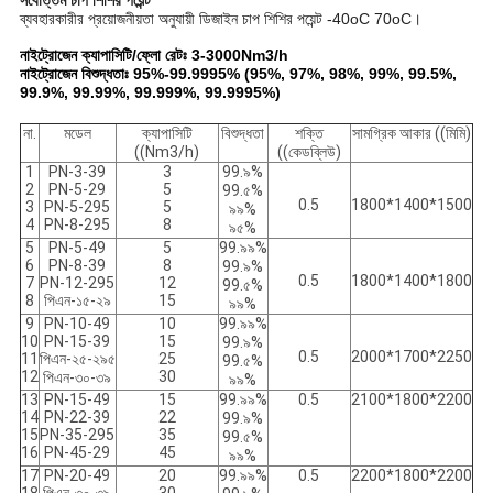
সর্বোত্তম চাপ শিশির পয়েন্ট
ব্যবহারকারীর প্রয়োজনীয়তা অনুযায়ী ডিজাইন চাপ শিশির পয়েন্ট -40oC 70oC।
নাইট্রোজেন ক্যাপাসিটি/ফ্লো রেটঃ 3-3000Nm3/h
নাইট্রোজেন বিশুদ্ধতাঃ 95%-99.9995% (95%, 97%, 98%, 99%, 99.5%,
99.9%, 99.99%, 99.999%, 99.9995%)
না.
মডেল
ক্যাপাসিটি
বিশুদ্ধতা
শক্তি
সামগ্রিক আকার ((মিমি)
((Nm3/h)
((কেডব্লিউ)
1
PN-3-39
3
99.৯%
2
PN-5-29
5
99.৫%
0.5
1800*1400*1500
3
PN-5-295
5
৯৯%
4
PN-8-295
8
৯৫%
5
PN-5-49
5
99.৯৯%
6
PN-8-39
8
99.৯%
0.5
1800*1400*1800
7
PN-12-295
12
99.৫%
8
পিএন-১৫-২৯
15
৯৯%
9
PN-10-49
10
99.৯৯%
10
PN-15-39
15
99.৯%
0.5
2000*1700*2250
11
পিএন-২৫-২৯৫
25
99.৫%
12
30
পিএন-৩০-৩৯
৯৯%
13
PN-15-49
15
99.৯৯%
0.5
2100*1800*2200
14
PN-22-39
22
99.৯%
15
PN-35-295
35
99.৫%
16
PN-45-29
45
৯৯%
17
PN-20-49
20
99.৯৯%
0.5
2200*1800*2200