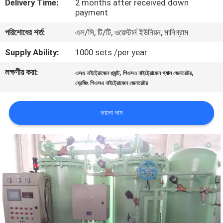
Delivery Time:
2 months after received down
নিয়ন্ত্রণ
payment
পরিশোধের শর্ত:
এল/সি, টি/টি, ওয়েস্টার্ন ইউনিয়ন, মানিগ্রাম
আমাদের
Supply Ability:
1000 sets /per year
সাথে
লক্ষণীয় করা:
,
,
এসএ নাইট্রোজেন প্ল্যান্ট
পিএসএ নাইট্রোজেন গ্যাস জেনারেটর
যোগাযোগ
ব্রেজিং পিএসএ নাইট্রোজেন জেনারেটর
করুন
ভালো দাম
খবর
মামলা
একটি
উদ্ধৃতি