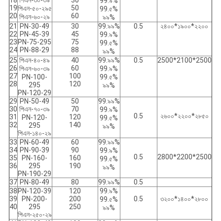
18
পিএন-৩০-৩৯
30
99.৯%
19
50
পিএন-৫০-২৯৫
99.৫%
20
60
পিএন-৬০-২৯
৯৯%
21
PN-30-49
30
99.৯৯%
0.5
২৪০০*১৯০০*২২০০
22
PN-45-39
45
99.৯%
23
PN-75-295
75
99.৫%
24
PN-88-29
88
৯৯%
25
পিএন-৪০-৪৯
40
99.৯৯%
0.5
2500*2100*2500
26
60
পিএন-৬০-৩৯
99.৯%
27
100
PN-100-
99.৫%
28
120
295
৯৯%
PN-120-29
29
PN-50-49
50
99.৯৯%
30
পিএন-৭০-৩৯
70
99.৯%
0.5
২৬০০*২২০০*২৮৫০
31
120
PN-120-
99.৫%
32
140
295
৯৯%
পিএন-১৪০-২৯
33
PN-60-49
60
99.৯৯%
34
PN-90-39
90
99.৯%
0.5
2800*2200*2500
35
PN-160-
160
99.৫%
36
295
190
৯৯%
PN-190-29
37
PN-80-49
80
99.৯৯%
0.5
38
PN-120-39
120
99.৯%
39
PN-200-
200
0.5
৩২০০*১৪০০*২৮০০
99.৫%
40
295
250
৯৯%
পিএন-২৫০-২৯