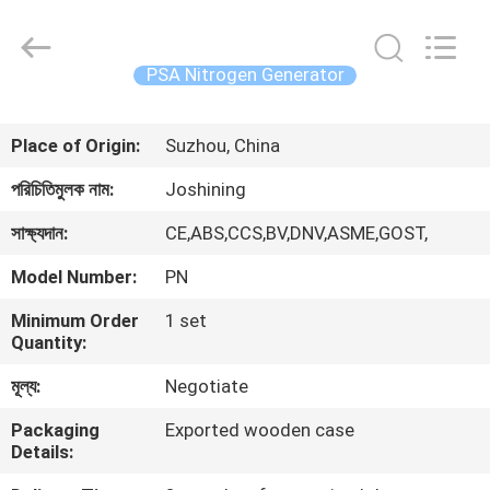
JoShining
Energy
&
Technology
Co.,Ltd.
PSA Nitrogen Generator
All
Rights
Reserved.
বাড়ি
Place of Origin:
Suzhou, China
পণ্য
পরিচিতিমুলক নাম:
Joshining
সাক্ষ্যদান:
CE,ABS,CCS,BV,DNV,ASME,GOST,
আমাদের
Model Number:
PN
সম্পর্কে
Minimum Order
1 set
Quantity:
কারখানা
মূল্য:
Negotiate
ভ্রমণ
Packaging
Exported wooden case
Details:
মান