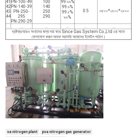
41
PN-100-49
100
99.৯৯%
42
PN-140-39
140
99.৯%
0.5
৩৫০০*১৫০০*২৮০০
43
PN-250-
250
99.৫%
44
295
290
৯৯%
PN-290-29
...
...
...
...
...
...
দ্রষ্টব্যঃআরও সংবাদের জন্য দয়া করে Since Gas System Co.,Ltd এর সাথে
যোগাযোগ করুন অথবা সরাসরি আমাদের ইমেইল পাঠান।
sa nitrogen plant
psa nitrogen gas generator