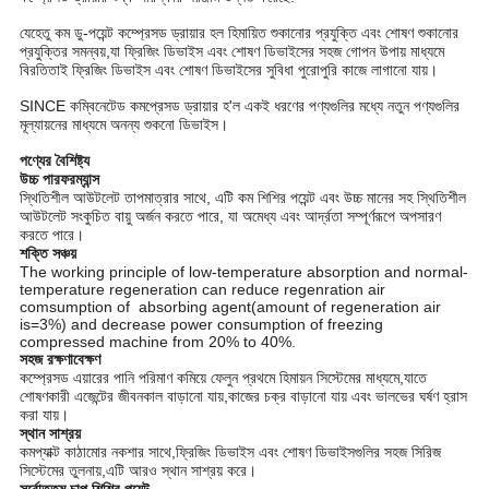
যেহেতু কম ডু-পয়েন্ট কম্প্রেসড ড্রায়ার হল হিমায়িত শুকানোর প্রযুক্তি এবং শোষণ শুকানোর
প্রযুক্তির সমন্বয়,যা ফ্রিজিং ডিভাইস এবং শোষণ ডিভাইসের সহজ গোপন উপায় মাধ্যমে
বিরতিতাই ফ্রিজিং ডিভাইস এবং শোষণ ডিভাইসের সুবিধা পুরোপুরি কাজে লাগানো যায়।
SINCE কম্বিনেটেড কমপ্রেসড ড্রায়ার হ'ল একই ধরণের পণ্যগুলির মধ্যে নতুন পণ্যগুলির
মূল্যায়নের মাধ্যমে অনন্য শুকনো ডিভাইস।
পণ্যের বৈশিষ্ট্য
উচ্চ পারফরম্যান্স
স্থিতিশীল আউটলেট তাপমাত্রার সাথে, এটি কম শিশির পয়েন্ট এবং উচ্চ মানের সহ স্থিতিশীল
আউটলেট সংকুচিত বায়ু অর্জন করতে পারে, যা অমেধ্য এবং আর্দ্রতা সম্পূর্ণরূপে অপসারণ
করতে পারে।
শক্তি সঞ্চয়
The working principle of low-temperature absorption and normal-
temperature regeneration can reduce regenration air
comsumption of absorbing agent(amount of regeneration air
is=3%) and decrease power consumption of freezing
compressed machine from 20% to 40%.
সহজ রক্ষণাবেক্ষণ
কম্প্রেসড এয়ারের পানি পরিমাণ কমিয়ে ফেলুন প্রথমে হিমায়ন সিস্টেমের মাধ্যমে,যাতে
শোষণকারী এজেন্টের জীবনকাল বাড়ানো যায়,কাজের চক্র বাড়ানো যায় এবং ভালভের ঘর্ষণ হ্রাস
করা যায়।
স্থান সাশ্রয়
কমপ্যাক্ট কাঠামোর নকশার সাথে,ফ্রিজিং ডিভাইস এবং শোষণ ডিভাইসগুলির সহজ সিরিজ
সিস্টেমের তুলনায়,এটি আরও স্থান সাশ্রয় করে।