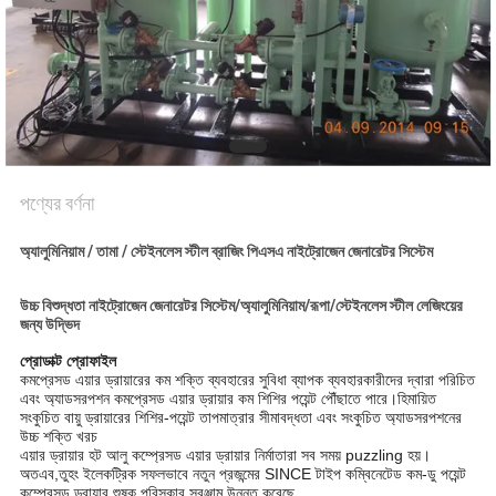
অনুরোধ
করুন
NEWS
সাইট
পণ্যের বর্ণনা
ম্যাপ
অ্যালুমিনিয়াম / তামা / স্টেইনলেস স্টীল ব্রাজিং পিএসএ নাইট্রোজেন জেনারেটর সিস্টেম
গোপনীয়তা
উচ্চ বিশুদ্ধতা নাইট্রোজেন জেনারেটর সিস্টেম/অ্যালুমিনিয়াম/রূপা/স্টেইনলেস স্টীল লেজিংয়ের
জন্য উদ্ভিদ
নীতি
প্রোডাক্ট প্রোফাইল
কমপ্রেসড এয়ার ড্রায়ারের কম শক্তি ব্যবহারের সুবিধা ব্যাপক ব্যবহারকারীদের দ্বারা পরিচিত
এবং অ্যাডসরপশন কমপ্রেসড এয়ার ড্রায়ার কম শিশির পয়েন্ট পৌঁছাতে পারে।হিমায়িত
সংকুচিত বায়ু ড্রায়ারের শিশির-পয়েন্ট তাপমাত্রার সীমাবদ্ধতা এবং সংকুচিত অ্যাডসরপশনের
উচ্চ শক্তি খরচ
এয়ার ড্রায়ার হট আলু কম্প্রেসড এয়ার ড্রায়ার নির্মাতারা সব সময় puzzling হয়।
অতএব,তুহং ইলেকট্রিক সফলভাবে নতুন প্রজন্মের SINCE টাইপ কম্বিনেটেড কম-ডু পয়েন্ট
কম্প্রেসড ড্রায়ার শুষ্ক পরিস্কার সরঞ্জাম উন্নত করেছে.