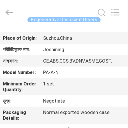
JoShining
Energy
&
Technology
Co.,Ltd.
Regenerative Desiccant Dryers
All
Rights
Reserved.
বাড়ি
Place of Origin:
Suzhou,China
পণ্য
পরিচিতিমুলক নাম:
Joshining
সাক্ষ্যদান:
CE,ABS,CCS,BV,DNV,ASME,GOST,
আমাদের
Model Number:
PA-A-N
সম্পর্কে
Minimum Order
1 set
Quantity:
কারখানা
মূল্য:
Negotiate
ভ্রমণ
Packaging
Normal exported wooden case
Details:
মান