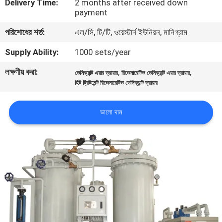
Delivery Time:
2 months after received down
নিয়ন্ত্রণ
payment
পরিশোধের শর্ত:
এল/সি, টি/টি, ওয়েস্টার্ন ইউনিয়ন, মানিগ্রাম
আমাদের
Supply Ability:
1000 sets/year
সাথে
লক্ষণীয় করা:
,
,
ডেসিক্যান্ট এয়ার ড্রায়ার
রিজেনারেটিভ ডেসিক্যান্ট এয়ার ড্রায়ার
যোগাযোগ
হিট ট্রিটমেন্ট রিজেনারেটিভ ডেসিক্যান্ট ড্রায়ার
করুন
ভালো দাম
খবর
মামলা
একটি
উদ্ধৃতি