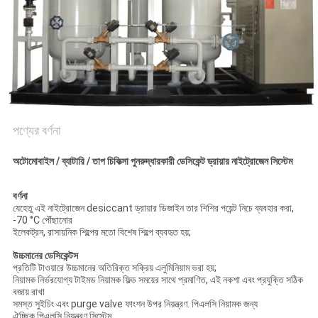
অনুরোধ
করুন
NEWS
সাইট
পণ্যের বর্ণনা
ম্যাপ
অটোমোবাইল / ব্যাটারি / তাপ চিকিত্সা পুনরুদ্ধারকারী ডেসিকেন্ট ড্রায়ার নাইট্রোজেন সিস্টেম
গোপনীয়তা
বর্ণনা
যেহেতু এই নাইট্রোজেন desiccant ড্রায়ার ডিজাইন তার শিশির পয়েন্ট নিচে ব্যবহার করা,
নীতি
-70 °C পৌঁছানোর
ইলেকট্রন, রাসায়নিক শিল্পের মতো বিশেষ শিল্পে ব্যবহৃত হয়;
উচ্চমানের ডেসিকেন্টস
প্রতিটি টাওয়ারে উচ্চমানের অতিরিক্ত সক্রিয় এলুমিনিয়াম ভরা হয়;
নিয়ামক নির্ভরযোগ্য টাইমড নিয়ামক ফিল্ড সময়ের সাথে প্রমাণিত, এই নকশা এবং প্রযুক্তি সঠিক
বজায় রাখা
সমস্ত সুইচিং এবং purge valve ফাংশন উপর নিয়ন্ত্রণ. পিএলসি নিয়ামক জন্য
ঐচ্ছিক,পিএলসি নিয়ন্ত্রণ সিস্টেম