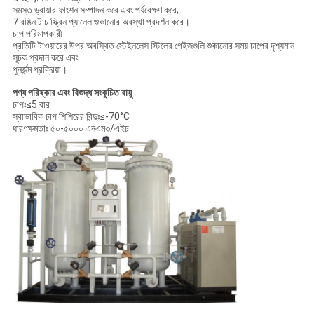
সমস্ত ড্রায়ার ফাংশন সম্পাদন করে এবং পর্যবেক্ষণ করে;
7 রঙিন টাচ স্ক্রিন প্যানেল শুকানোর অবস্থা প্রদর্শন করে।
চাপ পরিমাপকারী
প্রতিটি টাওয়ারের উপর অবস্থিত স্টেইনলেস স্টিলের গেইজগুলি শুকানোর সময় চাপের দৃশ্যমান
সূচক প্রদান করে এবং
পুনর্জন্ম প্রক্রিয়া।
পণ্য পরিষ্কার এবং বিশুদ্ধ সংকুচিত বায়ু
চাপঃ≤5 বার
স্বাভাবিক চাপ শিশিরের বিন্দুঃ≤-70°C
ধারণক্ষমতাঃ ৫০-৫০০০ এনএম৩/এইচ