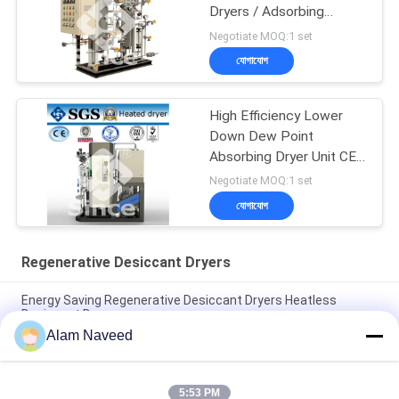
Dryers / Adsorbing
Desiccant Dryers
Negotiate MOQ:1 set
যোগাযোগ
High Efficiency Lower
Down Dew Point
Absorbing Dryer Unit CE /
BV / Approved
Negotiate MOQ:1 set
যোগাযোগ
Regenerative Desiccant Dryers
Energy Saving Regenerative Desiccant Dryers Heatless
Desiccant Dryers
Alam Naveed
Heated Regenerative Desiccant Dryers / Carbon Steel
Desiccant Air Dryers
5:53 PM