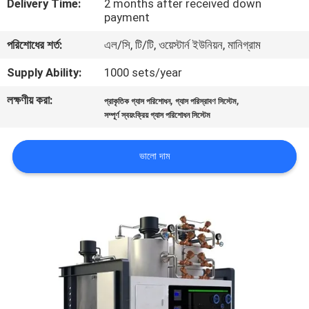
Delivery Time:
2 months after received down
নিয়ন্ত্রণ
payment
পরিশোধের শর্ত:
এল/সি, টি/টি, ওয়েস্টার্ন ইউনিয়ন, মানিগ্রাম
আমাদের
Supply Ability:
1000 sets/year
সাথে
লক্ষণীয় করা:
,
,
প্রাকৃতিক গ্যাস পরিশোধন
গ্যাস পরিস্রাবণ সিস্টেম
যোগাযোগ
সম্পূর্ণ স্বয়ংক্রিয় গ্যাস পরিশোধন সিস্টেম
করুন
ভালো দাম
খবর
মামলা
একটি
উদ্ধৃতি