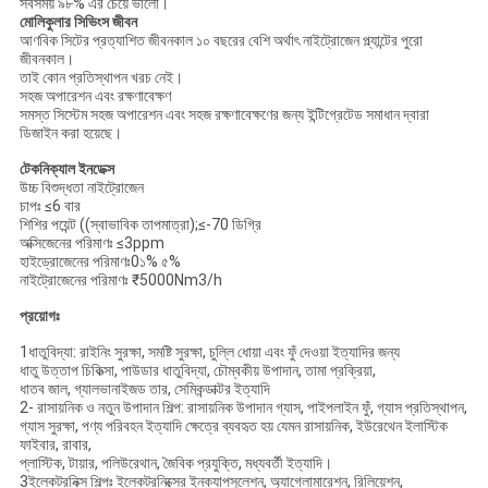
সবসময় ৯৮% এর চেয়ে ভালো।
মোলিকুলার সিভিংস জীবন
আণবিক সিটের প্রত্যাশিত জীবনকাল ১০ বছরের বেশি অর্থাৎ নাইট্রোজেন প্ল্যান্টের পুরো
জীবনকাল।
তাই কোন প্রতিস্থাপন খরচ নেই।
সহজ অপারেশন এবং রক্ষণাবেক্ষণ
সমস্ত সিস্টেম সহজ অপারেশন এবং সহজ রক্ষণাবেক্ষণের জন্য ইন্টিগ্রেটেড সমাধান দ্বারা
ডিজাইন করা হয়েছে।
টেকনিক্যাল ইনডেক্স
উচ্চ বিশুদ্ধতা নাইট্রোজেন
চাপঃ ≤6 বার
শিশির পয়েন্ট ((স্বাভাবিক তাপমাত্রা);≤-70 ডিগ্রি
অক্সিজেনের পরিমাণঃ ≤3ppm
হাইড্রোজেনের পরিমাণঃ0১% ৫%
নাইট্রোজেনের পরিমাণঃ ₹5000Nm3/h
প্রয়োগঃ
1ধাতুবিদ্যা: রাইনিং সুরক্ষা, সমষ্টি সুরক্ষা, চুল্লি ধোয়া এবং ফুঁ দেওয়া ইত্যাদির জন্য
ধাতু উত্তাপ চিকিত্সা, পাউডার ধাতুবিদ্যা, চৌম্বকীয় উপাদান, তামা প্রক্রিয়া,
ধাতব জাল, গ্যালভানাইজড তার, সেমিকন্ডাক্টর ইত্যাদি
2- রাসায়নিক ও নতুন উপাদান শিল্প: রাসায়নিক উপাদান গ্যাস, পাইপলাইন ফুঁ, গ্যাস প্রতিস্থাপন,
গ্যাস সুরক্ষা, পণ্য পরিবহন ইত্যাদি ক্ষেত্রে ব্যবহৃত হয় যেমন রাসায়নিক, ইউরেথেন ইলাস্টিক
ফাইবার, রাবার,
প্লাস্টিক, টায়ার, পলিউরেথান, জৈবিক প্রযুক্তি, মধ্যবর্তী ইত্যাদি।
3ইলেকট্রনিক্স শিল্পঃ ইলেকট্রনিক্সের ইনক্যাপসুলেশন, অ্যাগ্লোমারেশন, রিলিয়েশন,