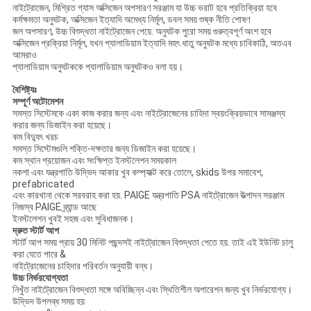
নাইট্রোজেন, মিশ্রিত গ্যাস অক্সিজেন অপসারণ সরঞ্জাম যা উচ্চ ভরাট হবে প্রতিক্রিয়া হবে
কর্মক্ষমতা অনুঘটক, অক্সিজেন ইত্যাদি অমেধ্য নির্মূল, ডবল সময় শুষ্ক নীতি শোষণ
জল অপসারণ, উচ্চ বিশুদ্ধতা নাইট্রোজেন পেয়ে. অনুঘটক পুরো সময় গুরুত্বপূর্ণ অংশ হবে
অক্সিজেন প্রক্রিয়া নির্মূল, যখন প্যালাডিয়াম ইত্যাদি মহৎ ধাতু অনুঘটক মধ্যে চাবিকাঠি, অতএব
আমরাও
প্যালাডিয়াম অনুঘটককে প্যালাডিয়াম অনুঘটকও বলা হয়।
বৈশিষ্ট্যঃ
সম্পূর্ণ অটোমেশন
সমস্ত সিস্টেমকে একা কাজ করার জন্য এবং নাইট্রোজেনের চাহিদা স্বয়ংক্রিয়ভাবে সামঞ্জস্য
করার জন্য ডিজাইন করা হয়েছে।
কম বিদ্যুৎ খরচ
সমস্ত সিস্টেমগুলি শক্তি-দক্ষতার জন্য ডিজাইন করা হয়েছে।
কম স্থান প্রয়োজন এবং সংক্ষিপ্ত ইনস্টলেশন সময়কাল
নকশা এবং যন্ত্রপাতি উদ্ভিদ আকার খুব কম্প্যাক্ট করে তোলে, skids উপর সমাবেশ,
prefabricated
এবং কারখানা থেকে সরবরাহ করা হয়. PAIGE যন্ত্রপাতি PSA নাইট্রোজেন উত্পাদন সরঞ্জাম
নিজস্ব PAIGE ব্র্যান্ড আছে
ইনস্টলেশন খুবই সহজ এবং সুবিধাজনক।
দ্রুত স্টার্ট আপ
স্টার্ট আপ সময় প্রায় 30 মিনিট পছন্দসই নাইট্রোজেন বিশুদ্ধতা পেতে হয়. তাই এই ইউনিট চালু
করা যেতে পারে &
নাইট্রোজেনের চাহিদার পরিবর্তন অনুযায়ী বন্ধ।
উচ্চ নির্ভরযোগ্যতা
নিখুঁত নাইট্রোজেন বিশুদ্ধতা সঙ্গে অবিচ্ছিন্ন এবং স্থিতিশীল অপারেশন জন্য খুব নির্ভরযোগ্য।
উদ্ভিদ উপলব্ধ সময় হয়