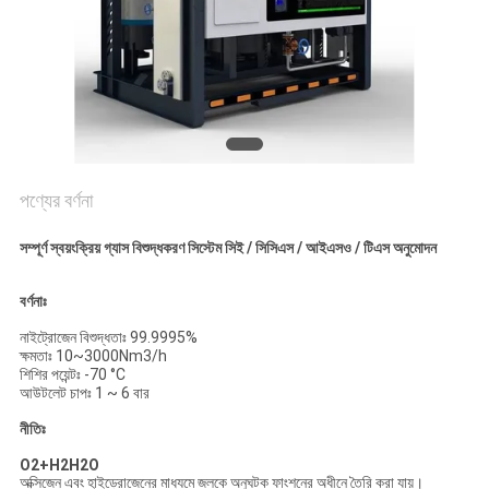
অনুরোধ
করুন
NEWS
সাইট
পণ্যের বর্ণনা
ম্যাপ
সম্পূর্ণ স্বয়ংক্রিয় গ্যাস বিশুদ্ধকরণ সিস্টেম সিই / সিসিএস / আইএসও / টিএস অনুমোদন
গোপনীয়তা
বর্ণনাঃ
নীতি
নাইট্রোজেন বিশুদ্ধতাঃ 99.9995%
ক্ষমতাঃ 10~3000Nm3/h
শিশির পয়েন্টঃ -70 °C
আউটলেট চাপঃ 1 ~ 6 বার
নীতিঃ
O2+H2H2O
অক্সিজেন এবং হাইড্রোজেনের মাধ্যমে জলকে অনুঘটক ফাংশনের অধীনে তৈরি করা যায়।