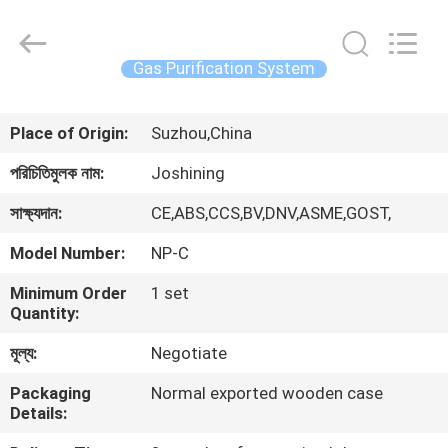
JoShining
Energy
&
Technology
Co.,Ltd.
Gas Purification System
All
Rights
Reserved.
বাড়ি
Place of Origin:
Suzhou,China
পণ্য
পরিচিতিমুলক নাম:
Joshining
সাক্ষ্যদান:
CE,ABS,CCS,BV,DNV,ASME,GOST,
আমাদের
Model Number:
NP-C
সম্পর্কে
Minimum Order
1 set
Quantity:
কারখানা
মূল্য:
Negotiate
ভ্রমণ
Packaging
Normal exported wooden case
Details:
মান