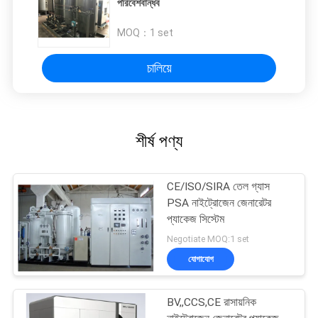
পরিবেশবান্ধব
MOQ：
1 set
চালিয়ে
শীর্ষ পণ্য
CE/ISO/SIRA তেল গ্যাস
PSA নাইট্রোজেন জেনারেটর
প্যাকেজ সিস্টেম
Negotiate MOQ:1 set
যোগাযোগ
BV,,CCS,CE রাসায়নিক