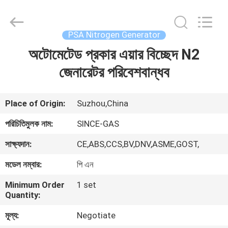
JoShining
Energy
&
Technology
Co.,Ltd.
PSA Nitrogen Generator
All
Rights
Reserved.
অটোমেটেড প্রকার এয়ার বিচ্ছেদ N2
বাড়ি
জেনারেটর পরিবেশবান্ধব
পণ্য
Place of Origin:
Suzhou,China
আমাদের
পরিচিতিমুলক নাম:
SINCE-GAS
সম্পর্কে
সাক্ষ্যদান:
CE,ABS,CCS,BV,DNV,ASME,GOST,
মডেল নম্বার:
পি এন
কারখানা
Minimum Order
1 set
ভ্রমণ
Quantity:
মূল্য:
Negotiate
মান