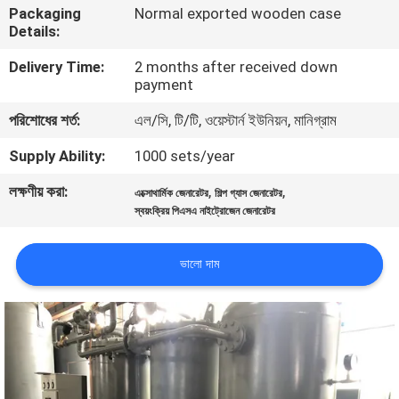
Packaging
Normal exported wooden case
নিয়ন্ত্রণ
Details:
Delivery Time:
2 months after received down
আমাদের
payment
সাথে
পরিশোধের শর্ত:
এল/সি, টি/টি, ওয়েস্টার্ন ইউনিয়ন, মানিগ্রাম
যোগাযোগ
Supply Ability:
1000 sets/year
করুন
লক্ষণীয় করা:
,
,
এক্সোথার্মিক জেনারেটর
শিল্প গ্যাস জেনারেটর
স্বয়ংক্রিয় পিএসএ নাইট্রোজেন জেনারেটর
খবর
ভালো দাম
মামলা
একটি
উদ্ধৃতি