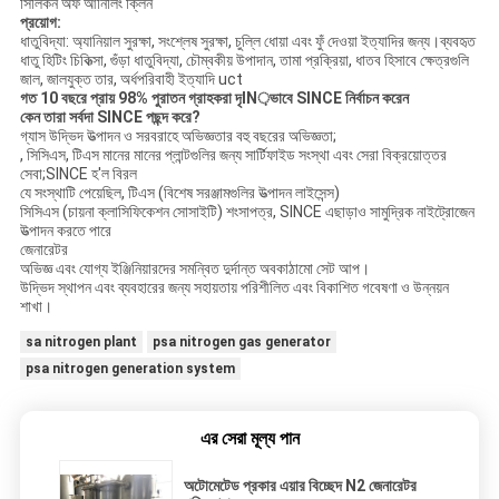
সিলিকন অফ আনিলিং ক্লিন
প্রয়োগ:
ধাতুবিদ্যা: অ্যানিয়াল সুরক্ষা, সংশ্লেষ সুরক্ষা, চুল্লি ধোয়া এবং ফুঁ দেওয়া ইত্যাদির জন্য।ব্যবহৃত
ধাতু হিটিং চিকিত্সা, গুঁড়া ধাতুবিদ্যা, চৌম্বকীয় উপাদান, তামা প্রক্রিয়া, ধাতব হিসাবে ক্ষেত্রগুলি
জাল, জালযুক্ত তার, অর্ধপরিবাহী ইত্যাদি uct
গত 10 বছরে প্রায় 98% পুরাতন গ্রাহকরা দৃIN়ভাবে SINCE নির্বাচন করেন
কেন তারা সর্বদা SINCE পছন্দ করে?
গ্যাস উদ্ভিদ উত্পাদন ও সরবরাহে অভিজ্ঞতার বহু বছরের অভিজ্ঞতা;
, সিসিএস, টিএস মানের মানের প্লান্টগুলির জন্য সার্টিফাইড সংস্থা এবং সেরা বিক্রয়োত্তর
সেবা;SINCE হ'ল বিরল
যে সংস্থাটি পেয়েছিল, টিএস (বিশেষ সরঞ্জামগুলির উত্পাদন লাইসেন্স)
সিসিএস (চায়না ক্লাসিফিকেশন সোসাইটি) শংসাপত্র, SINCE এছাড়াও সামুদ্রিক নাইট্রোজেন
উত্পাদন করতে পারে
জেনারেটর
অভিজ্ঞ এবং যোগ্য ইঞ্জিনিয়ারদের সমন্বিত দুর্দান্ত অবকাঠামো সেট আপ।
উদ্ভিদ স্থাপন এবং ব্যবহারের জন্য সহায়তায় পরিশীলিত এবং বিকাশিত গবেষণা ও উন্নয়ন
শাখা।
sa nitrogen plant
psa nitrogen gas generator
psa nitrogen generation system
এর সেরা মূল্য পান
অটোমেটেড প্রকার এয়ার বিচ্ছেদ N2 জেনারেটর