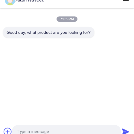
৬০ কিলোওয়াট তরল শীতল পিইএম ফুয়েল সেল হাইড্রোজেন বিদ্যুৎ জেনারেটর ৯৯.৯৯%
হাইড্রোজেন বিশুদ্ধতার সাথে
7:05 PM
পরিষ্কার শক্তি সমাধানের জন্য শূন্য দূষণ 50kw জল-শীতল হাইড্রোজেন জ্বালানী সেল
জেনারেটর সিস্টেম
Good day, what product are you looking for?
সব
PSA Nitrogen 
ভিএসএ অক্সিজেন জেনারেটর
Generator
ভিপিএসএ অক্সিজেন 
PSA অক্সিজেন জেনারেটর
জেনারেটর
Membrane Nitrogen 
চাপ অক্সিজেন চেম্বার
Generator
Hydrogen 
Ammonia Cracker
Generators
উদ্ধৃতির জন্য আবেদন