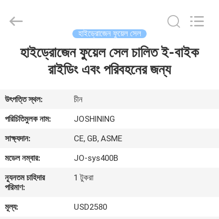
JoShining
Energy
&
Technology
Co.,Ltd.
হাইড্রোজেন ফুয়েল সেল
All
Rights
Reserved.
হাইড্রোজেন ফুয়েল সেল চালিত ই-বাইক
বাড়ি
রাইডিং এবং পরিবহনের জন্য
পণ্য
উৎপত্তি স্থল:
চীন
আমাদের
পরিচিতিমুলক নাম:
JOSHINING
সম্পর্কে
সাক্ষ্যদান:
CE, GB, ASME
মডেল নম্বার:
JO-sys400B
কারখানা
ন্যূনতম চাহিদার
1 টুকরা
ভ্রমণ
পরিমাণ:
মূল্য:
USD2580
মান