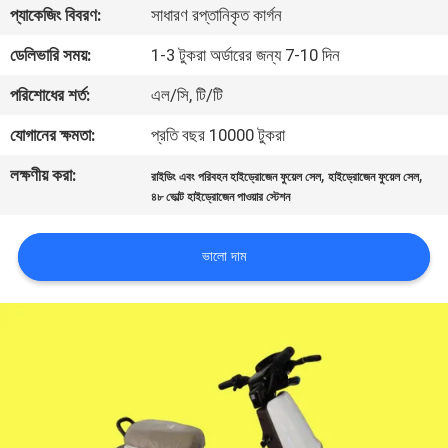
প্যাকেজিং বিবরণ:
সাধারণ রপ্তানিকৃত কার্গন
নিয়ন্ত্রণ
ডেলিভারি সময়:
1-3 টুকরা অর্ডারের জন্য 7-10 দিন
আমাদের
পরিশোধের শর্ত:
এল/সি, টি/টি
সাথে
যোগানের ক্ষমতা:
প্রতি বছর 10000 টুকরা
যোগাযোগ
লক্ষণীয় করা:
,
,
রাইডিং এবং পরিবহন হাইড্রোজেন ফুয়েল সেল
হাইড্রোজেন ফুয়েল সেল
করুন
৪৮ ভোল্ট হাইড্রোজেন পাওয়ার স্টেশন
খবর
ভালো দাম
মামলা
একটি
উদ্ধৃতি