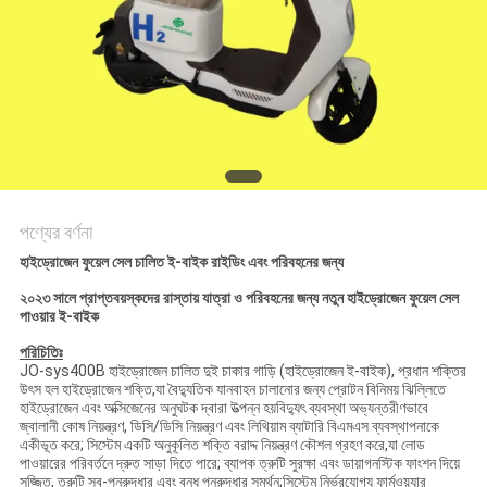
অনুরোধ
করুন
NEWS
সাইট
ম্যাপ
পণ্যের বর্ণনা
হাইড্রোজেন ফুয়েল সেল চালিত ই-বাইক রাইডিং এবং পরিবহনের জন্য
গোপনীয়তা
২০২৩ সালে প্রাপ্তবয়স্কদের রাস্তায় যাত্রা ও পরিবহনের জন্য নতুন হাইড্রোজেন ফুয়েল সেল
পাওয়ার ই-বাইক
নীতি
পরিচিতিঃ
JO-sys400B হাইড্রোজেন চালিত দুই চাকার গাড়ি (হাইড্রোজেন ই-বাইক), প্রধান শক্তির
উৎস হল হাইড্রোজেন শক্তি,যা বৈদ্যুতিক যানবাহন চালানোর জন্য প্রোটন বিনিময় ঝিল্লিতে
হাইড্রোজেন এবং অক্সিজেনের অনুঘটক দ্বারা উত্পন্ন হয়বিদ্যুৎ ব্যবস্থা অভ্যন্তরীণভাবে
জ্বালানী কোষ নিয়ন্ত্রণ, ডিসি/ডিসি নিয়ন্ত্রণ এবং লিথিয়াম ব্যাটারি বিএমএস ব্যবস্থাপনাকে
একীভূত করে; সিস্টেম একটি অনুকূলিত শক্তি বরাদ্দ নিয়ন্ত্রণ কৌশল গ্রহণ করে,যা লোড
পাওয়ারের পরিবর্তনে দ্রুত সাড়া দিতে পারে; ব্যাপক ত্রুটি সুরক্ষা এবং ডায়াগনস্টিক ফাংশন দিয়ে
সজ্জিত, ত্রুটি স্ব-পুনরুদ্ধার এবং বন্ধ পুনরুদ্ধার সমর্থন;সিস্টেম নির্ভরযোগ্য ফার্মওয়্যার