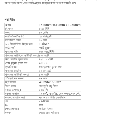
আপগ্রেড আছে এবং সফটওয়্যার সংস্করণ আপগ্রেড সমর্থন করে.
পরামিতিঃ
আকার
1580mm x610mm x 1050mm
হুইলবেস
১২১০ মিমি
ওজন
৬০ কেজি
সর্বাধিক ডিজাইন গতি
২৫ কিমি/ঘন্টা
সহনশীলতা মাইল
৭০ কিমি
১০০ কিলোমিটারে বিদ্যুৎ খরচ
1.4kWh
মোটর ফর্ম
স্থায়ী চুম্বক
নামমাত্র গতি
৩৪০ আর/মিনিট
নামমাত্র অবিচ্ছিন্ন আউটপুট ক্ষমতা
৪০০ ওয়াট
নিম্ন ভোল্টেজ সুরক্ষা মান
৪২±০.৫ ভোল্ট
ওভার-কন্ট্রাক্ট সুরক্ষা মান
২৫±১ এ
ব্যাটারির ধরন
হাইড্রোজেন ফুয়েল সেল
নামমাত্র ভোল্টেজ
৪০-৪৮ ভোল্ট
নামমাত্র আউটপুট ক্ষমতা
৪০০ ওয়াট
হাইড্রোজেন ক্ষমতা
৬৭ গ্রাম
বহন ক্ষমতা
480Wh/1500wh
শীতল উপায়
জোরপূর্বক বায়ু শীতল
কাজের তাপমাত্রা
০-৪০°সি
কাজের আর্দ্রতা
২০-৯৫% আরএইচ, কোন কনডেন্সেশন নেই
সংরক্ষণের তাপমাত্রা
-১০ ~ ৫০ ডিগ্রি সেলসিয়াস
শব্দ
≤ 60 ডিবি
রঙ
সাদা
উপাদান গুণমান
মেনটাল স্ট্যাক
ফাংশন
ঘোড়ায় চড়ে, পরিবহন