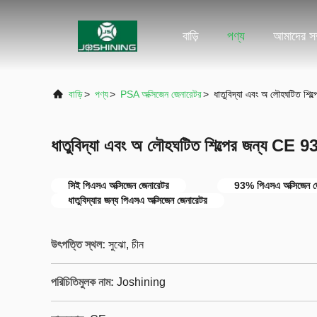
বাড়ি
পণ্য
আমাদের সম্
বাড়ি
>
পণ্য
>
PSA অক্সিজেন জেনারেটর
>
ধাতুবিদ্যা এবং অ লৌহঘটিত শি
ধাতুবিদ্যা এবং অ লৌহঘটিত শিল্পের জন্য CE
সিই পিএসএ অক্সিজেন জেনারেটর
93% পিএসএ অক্সিজেন জ
ধাতুবিদ্যার জন্য পিএসএ অক্সিজেন জেনারেটর
উৎপত্তি স্থল:
সুঝো, চীন
পরিচিতিমুলক নাম:
Joshining