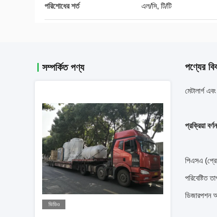
পরিশোধের শর্ত
এল/সি, টি/টি
পণ্যের বি
সম্পর্কিত পণ্য
মেটালার্গ এ
প্রক্রিয়া বর্ণন
পিএসএ (প্রেশ
পরিবেষ্টিত ত
ডিজারপশন অ
ভিডিও