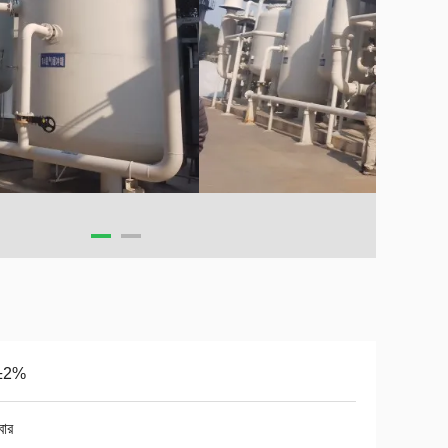
±2%
বার