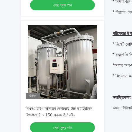
* নির্মাণ খরচ
সেরা মূল্য পান
* নিরাপদ এব
পরিষেবার উপা
* রিমোট হোস্
* যন্ত্রপাতি 
*অফার অন-
* বিদ্যমান অ
ভিডিও
অ্যাপ্লিকেশন:
আমরা ফিলিপাইন
পিএসএ টাইপ অক্সিজেন জেনারেটর উচ্চ নাইট্রোজেন
বিশুদ্ধতা 2 ~ 150 এনএম 3 / এইচ
সেরা মূল্য পান