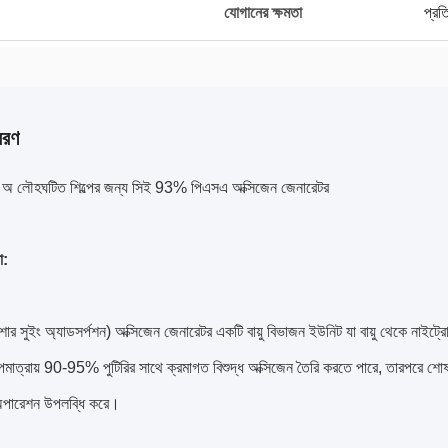
যোগানের ক্ষমতা
প্র
বরণ
বং অ লৌহঘটিত শিল্পের জন্য সিই 93% পিএসএ অক্সিজেন জেনারেটর
া:
ার সুইং অ্যাডসর্পশন) অক্সিজেন জেনারেটর একটি বায়ু বিভাজন ইউনিট যা বায়ু থেকে নাইট
াপমাত্রায় 90-95% পুটিরির সাথে ক্রমাগত বিশুদ্ধ অক্সিজেন তৈরি করতে পারে, তারপরে শো
পারেশন উপলব্ধি করে।