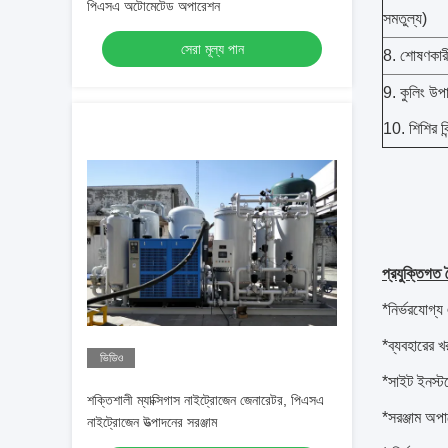
পিএসএ অটোমেটেড অপারেশন
সমতুল্য)
সেরা মূল্য পান
8. শোষণকারী 
9. কুলিং উপা
10. শিশির বি
প্রযুক্তিগত বৈ
*নির্ভরযোগ্য
*ব্যবহারের খ
ভিডিও
*সাইট ইনস্টল
শক্তিশালী ম্যাক্সিগাস নাইট্রোজেন জেনারেটর, পিএসএ
*সরঞ্জাম অপা
নাইট্রোজেন উত্পাদনের সরঞ্জাম