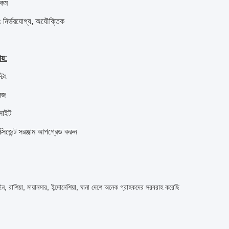
 কম
ং নির্ভরযোগ্য, অযৌক্তিক
য়:
টিং
লিজ
সাইট
ক্সিজেন্ট সরঞ্জাম আপগ্রেড করুন
, রাশিয়া, মায়ানমার, ইন্দোনেশিয়া, ঘানা দেশে অনেক গ্রাহকদের সরবরাহ করেছি