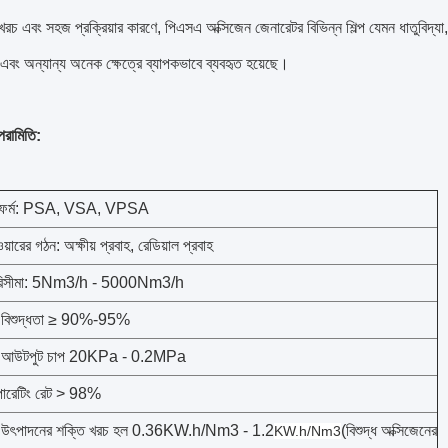
চ এবং সহজ প্রক্রিয়ার কারণে, পিএসএ অক্সিজেন জেনারেটর বিভিন্ন শিল্প যেমন ধাতুবিদ্যা, রাস
 এবং অন্যান্য অনেক ক্ষেত্রে ব্যাপকভাবে ব্যবহৃত হয়েছে।
পরামিতি:
য়া ফর্ম: PSA, VSA, VPSA
়ারের গঠন: অক্ষীয় প্রবাহ, রেডিয়াল প্রবাহ
 পরিসীমা: 5Nm3/h - 5000Nm3/h
ন বিশুদ্ধতা ≥ 90%-95%
েন আউটপুট চাপ 20KPa - 0.2MPa
অপারেটিং রেট > 98%
েন উৎপাদনের শক্তি খরচ হল 0.36KW.h/Nm3 - 1.2
(বিশুদ্ধ অক্সিজেনের
KW.h/Nm3