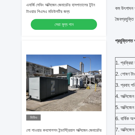
এনার্জি সেভিং অক্সিজেন জেনারেটর হাসপাতালের টুইন
কম উৎপাদন খর
টাওয়ার পিএসএ মডিউলটির জন্য
জৈবপ্রযুক্তি
সেরা মূল্য পান
প্রযুক্তিগত 
1. প্রক্রি
2. শোষণ টাওয
3. প্রবাহ
4. অক্সিজে
5. অক্সিজ
ভিডিও
6. বার্ষিক 
7. অক্সিজ
লো পাওয়ার কনসোপশন ইন্ডাস্ট্রিয়াল অক্সিজেন জেনারেটর