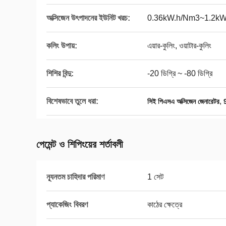
অক্সিজেন উৎপাদনের ইউনিট খরচ:
0.36kW.h/Nm3~1.2kW
কলিং উপায়:
এয়ার-কুলিং, ওয়াটার-কুলিং
শিশির বিন্দু:
-20 ডিগ্রি ~ -80 ডিগ্রি
বিশেষভাবে তুলে ধরা:
,
সিই পিএসএ অক্সিজেন জেনারেটর
পেমেন্ট ও শিপিংয়ের শর্তাবলী
ন্যূনতম চাহিদার পরিমাণ
1 সেট
প্যাকেজিং বিবরণ
কাঠের ক্ষেত্রে