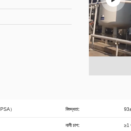
ণ （VPSA）
বিশুদ্ধতা:
93
নালী চাপ:
≥1 