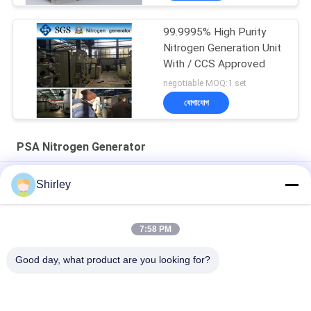
99.9995% High Purity
Nitrogen Generation Unit
With / CCS Approved
negotiable MOQ:1 set
যোগাযোগ
PSA Nitrogen Generator
সাইটে পিএসএ নাইট্রোজেন জেনারেটর ফাইবার লেজার কাটার জন্য 99.99% বিশুদ্ধতা এবং
Shirley
90% খরচ সাশ্রয়
স্মার্ট সাইজ পোর্টেবল পিএসএ নাইট্রোজেন গ্যাস প্ল্যান্ট স্বয়ংক্রিয় অপারেশন
7:58 PM
নাইট্রোজেন জেনারেটর বিশুদ্ধতা 99.9995 লিথিয়াম বিদ্যুৎ শিল্প
Good day, what product are you looking for?
সব