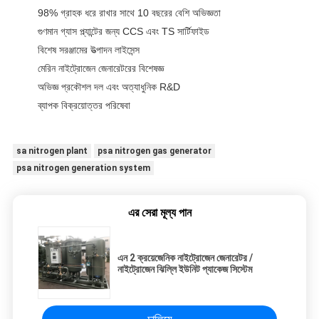
98% গ্রাহক ধরে রাখার সাথে 10 বছরের বেশি অভিজ্ঞতা
গুণমান গ্যাস প্ল্যান্টের জন্য CCS এবং TS সার্টিফাইড
বিশেষ সরঞ্জামের উত্পাদন লাইসেন্স
মেরিন নাইট্রোজেন জেনারেটরের বিশেষজ্ঞ
অভিজ্ঞ প্রকৌশল দল এবং অত্যাধুনিক R&D
ব্যাপক বিক্রয়োত্তর পরিষেবা
sa nitrogen plant
psa nitrogen gas generator
psa nitrogen generation system
এর সেরা মূল্য পান
এন 2 ক্রয়েজেনিক নাইট্রোজেন জেনারেটর /
নাইট্রোজেন ঝিল্লি ইউনিট প্যাকেজ সিস্টেম