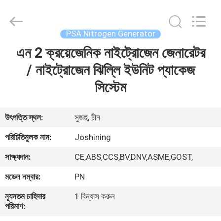
JoShining
Energy
&
Technology
Co.,Ltd.
PSA Nitrogen Generator
All
Rights
Reserved.
এন 2 ক্রয়েজেনিক নাইট্রোজেন জেনারেটর
বাড়ি
/ নাইট্রোজেন ঝিল্লি ইউনিট প্যাকেজ
পণ্য
সিস্টেম
আমাদের
উৎপত্তি স্থল:
সুজহু, চীন
সম্পর্কে
পরিচিতিমুলক নাম:
Joshining
সাক্ষ্যদান:
CE,ABS,CCS,BV,DNV,ASME,GOST,
কারখানা
মডেল নম্বার:
PN
ভ্রমণ
ন্যূনতম চাহিদার
1 বিন্যাস করুন
পরিমাণ:
মান