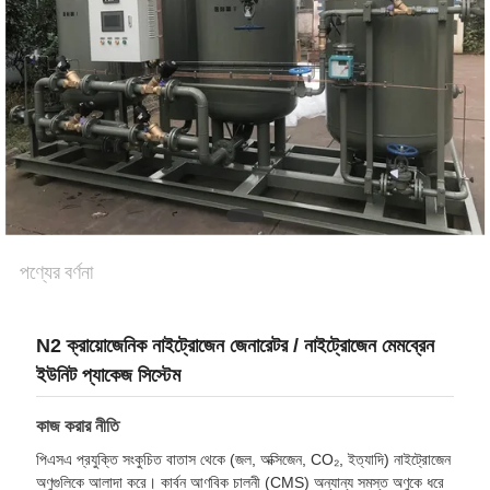
অনুরোধ
করুন
NEWS
সাইট
ম্যাপ
পণ্যের বর্ণনা
গোপনীয়তা
নীতি
N2 ক্রায়োজেনিক নাইট্রোজেন জেনারেটর / নাইট্রোজেন মেমব্রেন
ইউনিট প্যাকেজ সিস্টেম
কাজ করার নীতি
পিএসএ প্রযুক্তি সংকুচিত বাতাস থেকে (জল, অক্সিজেন, CO₂, ইত্যাদি) নাইট্রোজেন
অণুগুলিকে আলাদা করে। কার্বন আণবিক চালনী (CMS) অন্যান্য সমস্ত অণুকে ধরে