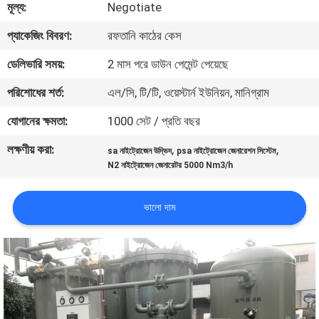
মূল্য:
Negotiate
নিয়ন্ত্রণ
প্যাকেজিং বিবরণ:
রফতানি কাঠের কেস
আমাদের
ডেলিভারি সময়:
2 মাস পরে ডাউন পেমেন্ট পেয়েছে
সাথে
পরিশোধের শর্ত:
এল/সি, টি/টি, ওয়েস্টার্ন ইউনিয়ন, মানিগ্রাম
যোগাযোগ
যোগানের ক্ষমতা:
1000 সেট / প্রতি বছর
করুন
লক্ষণীয় করা:
,
,
sa নাইট্রোজেন উদ্ভিদ
psa নাইট্রোজেন জেনারেশন সিস্টেম
N2 নাইট্রোজেন জেনারেটর 5000 Nm3/h
খবর
ভালো দাম
মামলা
একটি
উদ্ধৃতি