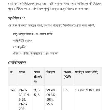
রাখে এবং নাইট্রোজেনকে যেতে দেয়। দুটি সংযুক্ত পাত্র প্রায় অবিচ্ছিন্ন নাইট্রোজেন
প্রবাহ নিশ্চিত করতে শোষণ এবং পুনর্জন্ম চক্রের মধ্যে বিকল্পভাবে কাজ করে।
অ্যাপ্লিকেশন
এর উচ্চ বিশুদ্ধতা স্তরের সাথে, পিএসএ প্রযুক্তি নিম্নলিখিতগুলির জন্য আদর্শ:
ধাতু প্রক্রিয়াকরণ এবং লেজার কাটিং
ফার্মাসিউটিক্যালস
ইলেকট্রনিক্স
খাদ্য ও পানীয় প্রক্রিয়াকরণ এবং সংরক্ষণ
স্পেসিফিকেশন
না
মডেল
ক্ষমতা
বিশুদ্ধতা
পাওয়ার
সামগ্রিক আকার (মিমি)
(Nm³/
(KW)
ঘ)
1-4
PN-3-
3, 5,
99.9%,
0.5
1800×1400×1500
39, PN-
5, 8
99.5%,
5-29,
99%,
PN-5-
95%
295,