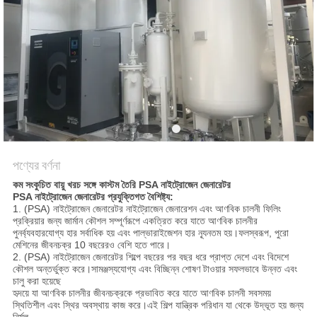
অনুরোধ
করুন
NEWS
সাইট
ম্যাপ
পণ্যের বর্ণনা
কম সংকুচিত বায়ু খরচ সঙ্গে কাস্টম তৈরি PSA নাইট্রোজেন জেনারেটর
গোপনীয়তা
PSA নাইট্রোজেন জেনারেটর প্রযুক্তিগত বৈশিষ্ট্য:
1. (PSA) নাইট্রোজেন জেনারেটর নাইট্রোজেন জেনারেশন এবং আণবিক চালনী ফিলিং
নীতি
প্রক্রিয়ার জন্য জার্মান কৌশল সম্পূর্ণরূপে একত্রিত করে যাতে আণবিক চালনীর
পুনর্ব্যবহারযোগ্য হার সর্বাধিক হয় এবং পাল্ভারাইজেশন হার ন্যূনতম হয়।ফলস্বরূপ, পুরো
মেশিনের জীবনচক্র 10 বছরেরও বেশি হতে পারে।
2. (PSA) নাইট্রোজেন জেনারেটর শিল্পে বছরের পর বছর ধরে প্রাপ্ত দেশে এবং বিদেশে
কৌশল অন্তর্ভুক্ত করে।সামঞ্জস্যযোগ্য এবং বিচ্ছিন্ন শোষণ টাওয়ার সফলভাবে উন্নত এবং
চালু করা হয়েছে
হৃদয়ে যা আণবিক চালনীর জীবনচক্রকে প্রভাবিত করে যাতে আণবিক চালনী সবসময়
স্থিতিশীল এবং স্থির অবস্থায় কাজ করে।এই শিল্প যান্ত্রিক পরিধান যা থেকে উদ্ভূত হয় জন্য