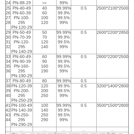
24
PN-88-29
৮৮
99%
25
PN-40-49
40
99.99%
0.5
2500*2100*2500
26
PN-60-39
60
99.9%
27
PN-100-
100
99.5%
28
295
120
99%
PN-120-29
29
PN-50-49
50
99.99%
0.5
2600*2200*2850
30
PN-70-39
70
99.9%
31
PN-120-
120
99.5%
32
295
140
99%
PN-140-29
33
PN-60-49
60
99.99%
0.5
2800*2200*2500
34
PN-90-39
90
99.9%
35
PN-160-
160
99.5%
36
295
190
99%
PN-190-29
37
PN-80-49
80
99.99%
0.5
38
PN-120-39
120
99.9%
0.5
3200*1400*2800
39
PN-200-
200
99.5%
40
295
250
99%
PN-250-29
41
PN-100-49
100
99.99%
0.5
3500*1500*2800
42
PN-140-39
140
99.9%
43
PN-250-
250
99.5%
44
295
290
99%
PN-290-29
...
...
...
...
...
...