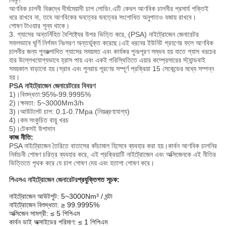
নির্মূল
আণবিক চালনী বিরুদ্ধে দীর্ঘমেয়াদী চাপ লোডিং.এটি কেবল আণবিক চালনীর প্রসার্য শক্তিই
ধরে রাখবে না, তবে আণবিকের ঘনত্বের ঘনত্বের সংশোধিত অনুপাতও বজায় রাখবে।
শোষণ টাওয়ার শূন্য থাকে।
3. গ্যাসের অন্তর্নিহিত বৈশিষ্ট্যের উপর ভিত্তি করে, (PSA) নাইট্রোজেন জেনারেটর
সফলভাবে ঘূর্ণি নির্গমন নিঃসরণ অন্তর্ভুক্ত করেছে।এই ধরনের ইউনিট গ্রহণের ফলে আণবিক
চালনীর জন্য পুনরুত্পাদিত গ্যাসের সময়মত এবং কার্যকর পুনঃপূরণ সম্ভব হয় যাতে গ্যাস খরচের
হার উল্লেখযোগ্যভাবে হ্রাস পায় এবং একই পরিস্থিতিতে এয়ার কম্প্রেসারের স্ট্যান্ডবাই
সময়কাল বাড়ানো হয়।স্রাব এবং পুনরায় পূরণের সম্পূর্ণ প্রক্রিয়া 15 সেকেন্ডের মধ্যে সম্পন্ন
হয়।
PSA নাইট্রোজেন জেনারেটরের বিবরণ
1)।বিশুদ্ধতা:95%-99.9995%
2)।ক্ষমতা: 5~3000Mm3/h
3)।আউটলেট চাপ: 0.1-0.7Mpa (নিয়ন্ত্রণযোগ্য)
4)।কম সংকুচিত বায়ু খরচ
5)।টেকসই উপাদান
কাজ নীতি:
PSA নাইট্রোজেন তৈরিতে বাতাসের কাঁচামাল হিসেবে ব্যবহার করা হয়।কার্বন আণবিক চালনির
নির্বাচনী শোষণ চরিত্র ব্যবহার করে, এই প্রক্রিয়াটি নাইট্রোজেন এবং অক্সিজেনকে এই নীতির
ভিত্তিতে পৃথক করে যে চাপ শোষণ দেয় এবং হতাশা শোষণ করে।
পিএসএ নাইট্রোজেন জেনারেটর
প্রযুক্তিগত সূচক:
নাইট্রোজেন আউটপুট: 5~3000Nm³ / ঘন্টা
নাইট্রোজেন বিশুদ্ধতা: ≥ 99.9995%
অক্সিজেন সামগ্রী: ≤ 5 পিপিএম
কার্বন ডাই অক্সাইডের পরিমাণ: ≤ 1 পিপিএম