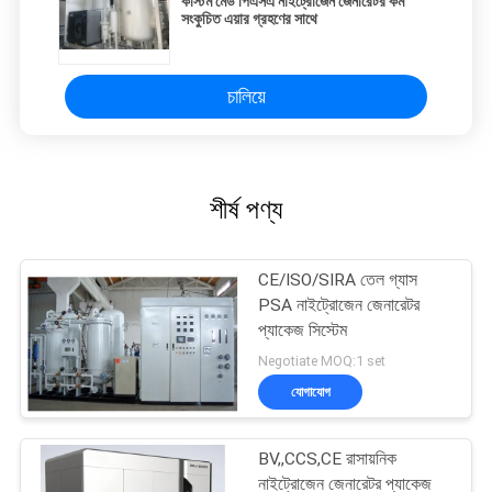
কাস্টম মেড পিএসএ নাইট্রোজেন জেনারেটর কম
সংকুচিত এয়ার গ্রহণের সাথে
চালিয়ে
শীর্ষ পণ্য
CE/ISO/SIRA তেল গ্যাস
PSA নাইট্রোজেন জেনারেটর
প্যাকেজ সিস্টেম
Negotiate MOQ:1 set
যোগাযোগ
BV,,CCS,CE রাসায়নিক
নাইট্রোজেন জেনারেটর প্যাকেজ