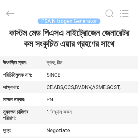
JoShining
Energy
&
Technology
Co.,Ltd.
PSA Nitrogen Generator
All
Rights
Reserved.
কাস্টম মেড পিএসএ নাইট্রোজেন জেনারেটর
বাড়ি
কম সংকুচিত এয়ার গ্রহণের সাথে
পণ্য
উৎপত্তি স্থল:
সুজহু, চীন
আমাদের
পরিচিতিমুলক নাম:
SINCE
সম্পর্কে
সাক্ষ্যদান:
CE,ABS,CCS,BV,DNV,ASME,GOST,
মডেল নম্বার:
PN
কারখানা
ন্যূনতম চাহিদার
1 বিন্যাস করুন
ভ্রমণ
পরিমাণ:
মূল্য:
Negotiate
মান