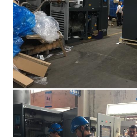
অনুরোধ
করুন
NEWS
সাইট
ম্যাপ
গোপনীয়তা
নীতি