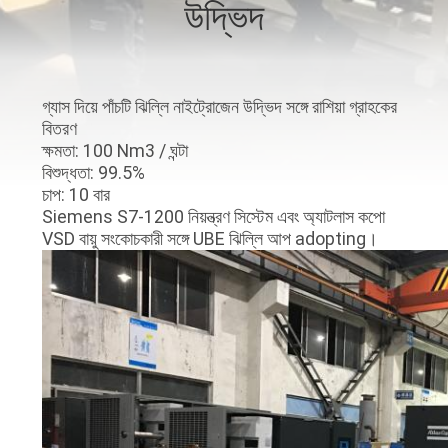
উদ্ভিদ
নিয়ন্ত্রণ
আমাদের
গ্যাস দিয়ে পাঁচটি ঝিল্লি নাইট্রোজেন উদ্ভিদ সঙ্গে রাশিয়া গ্রাহকের
সাথে
বিতরণ
ক্ষমতা: 100 Nm3 / ঘন্টা
যোগাযোগ
বিশুদ্ধতা: 99.5%
করুন
চাপ: 10 বার
Siemens S7-1200 নিয়ন্ত্রণ সিস্টেম এবং অ্যাটলাস কপো
VSD বায়ু সংকোচকারী সঙ্গে UBE ঝিল্লি আপ adopting।
খবর
মামলা
একটি
উদ্ধৃতি