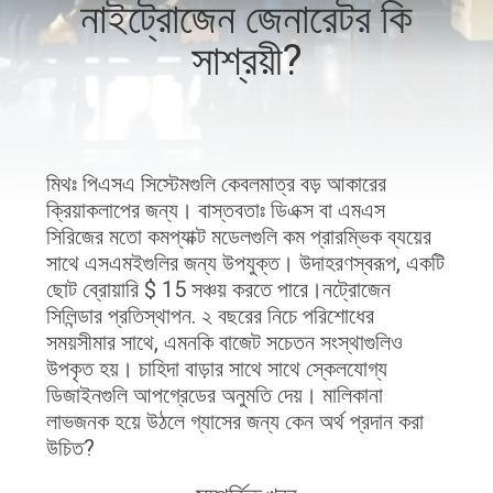
নাইট্রোজেন জেনারেটর কি
নিয়ন্ত্রণ
সাশ্রয়ী?
আমাদের
সাথে
যোগাযোগ
মিথঃ পিএসএ সিস্টেমগুলি কেবলমাত্র বড় আকারের
করুন
ক্রিয়াকলাপের জন্য। বাস্তবতাঃ ডিএক্স বা এমএস
সিরিজের মতো কমপ্যাক্ট মডেলগুলি কম প্রারম্ভিক ব্যয়ের
সাথে এসএমইগুলির জন্য উপযুক্ত। উদাহরণস্বরূপ, একটি
খবর
ছোট ব্রোয়ারি $ 15 সঞ্চয় করতে পারে।নট্রোজেন
সিলিন্ডার প্রতিস্থাপন. ২ বছরের নিচে পরিশোধের
সময়সীমার সাথে, এমনকি বাজেট সচেতন সংস্থাগুলিও
মামলা
উপকৃত হয়। চাহিদা বাড়ার সাথে সাথে স্কেলযোগ্য
ডিজাইনগুলি আপগ্রেডের অনুমতি দেয়। মালিকানা
একটি
লাভজনক হয়ে উঠলে গ্যাসের জন্য কেন অর্থ প্রদান করা
উচিত?
উদ্ধৃতি