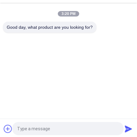
শীর্ষ
3:20 PM
Good day, what product are you looking for?
সব
PSA Nitrogen 
ভিএসএ অক্সিজেন জেনারেটর
Generator
ভিপিএসএ অক্সিজেন 
PSA অক্সিজেন জেনারেটর
জেনারেটর
Membrane Nitrogen 
চাপ অক্সিজেন চেম্বার
Generator
Hydrogen 
Ammonia Cracker
Generators
উদ্ধৃতির জন্য আবেদন