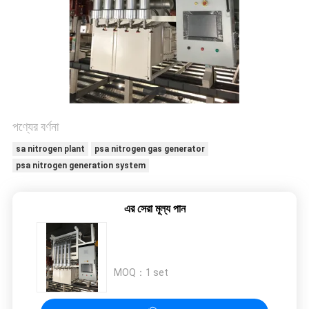
অনুরোধ
করুন
NEWS
SITEMAP
পণ্যের বর্ণনা
sa nitrogen plant
psa nitrogen gas generator
গোপনীয়তা
psa nitrogen generation system
নীতি
এর সেরা মূল্য পান
MOQ：
1 set