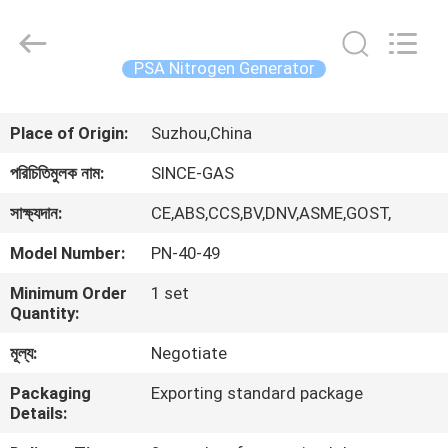
JoShining
Energy
&
Technology
Co.,Ltd.
PSA Nitrogen Generator
All
Rights
Reserved.
বাড়ি
Place of Origin:
Suzhou,China
পণ্য
পরিচিতিমুলক নাম:
SINCE-GAS
সাক্ষ্যদান:
CE,ABS,CCS,BV,DNV,ASME,GOST,
আমাদের
Model Number:
PN-40-49
সম্পর্কে
Minimum Order
1 set
Quantity:
কারখানা
মূল্য:
Negotiate
ভ্রমণ
Packaging
Exporting standard package
Details:
মান