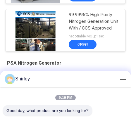
99.9995% High Purity
Nitrogen Generation Unit
With / CCS Approved
negotiable MOQ:1 set
যোগাযোগ
PSA Nitrogen Generator
সাইটে পিএসএ নাইট্রোজেন জেনারেটর ফাইবার লেজার কাটার জন্য 99.99% বিশুদ্ধতা এবং
Shirley
90% খরচ সাশ্রয়
স্মার্ট সাইজ পোর্টেবল পিএসএ নাইট্রোজেন গ্যাস প্ল্যান্ট স্বয়ংক্রিয় অপারেশন
9:19 PM
নাইট্রোজেন জেনারেটর বিশুদ্ধতা 99.9995 লিথিয়াম বিদ্যুৎ শিল্প
Good day, what product are you looking for?
সব