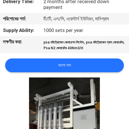
Delivery Time:
2 months after received down
নিয়ন্ত্রণ
payment
পরিশোধের শর্ত:
টি/টি, এল/সি, ওয়েস্টার্ন ইউনিয়ন, মানিগ্রাম
আমাদের
Supply Ability:
1000 sets per year
সাথে
লক্ষণীয় করা:
,
,
psa নাইট্রোজেন জেনারেশন সিস্টেম
psa নাইট্রোজেন গ্যাস জেনারেটর
যোগাযোগ
Psa N2 জেনারেটর 40Nm3/H
করুন
ভালো দাম
খবর
মামলা
একটি
উদ্ধৃতি