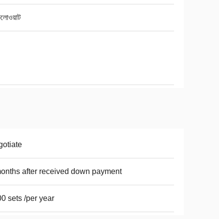
লোওয়াট
otiate
onths after received down payment
0 sets /per year