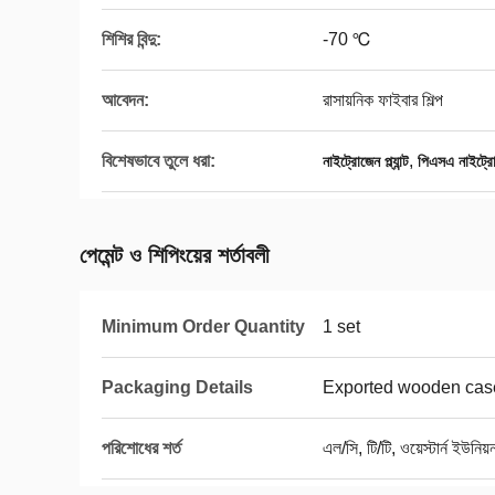
শিশির বিন্দু:
-70 ℃
আবেদন:
রাসায়নিক ফাইবার শিল্প
বিশেষভাবে তুলে ধরা:
,
নাইট্রোজেন প্ল্যান্ট
পিএসএ নাইট্রো
পেমেন্ট ও শিপিংয়ের শর্তাবলী
Minimum Order Quantity
1 set
Packaging Details
Exported wooden cas
পরিশোধের শর্ত
এল/সি, টি/টি, ওয়েস্টার্ন ইউনিয়