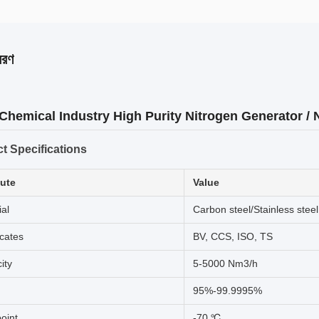
বরণ
 Chemical Industry High Purity Nitrogen Generator / 
t Specifications
bute
Value
ial
Carbon steel/Stainless steel
icates
BV, CCS, ISO, TS
ity
5-5000 Nm3/h
95%-99.9995%
oint
-70 ℃