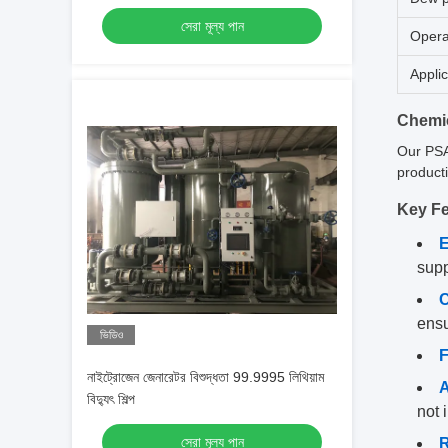
সেরা মূল্য পান
Opera
Applic
Chemic
Our PSA 
product
Key Fe
E
supp
C
ensu
ভিডিও
F
নাইট্রোজেন জেনারেটর বিশুদ্ধতা 99.9995 লিথিয়াম
A
বিদ্যুৎ শিল্প
not 
সেরা মূল্য পান
R