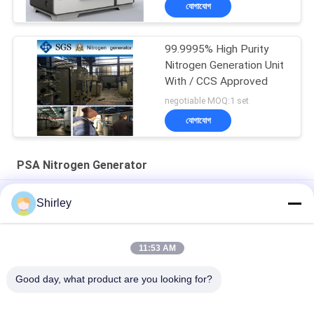
যোগাযোগ
99.9995% High Purity
Nitrogen Generation Unit
With / CCS Approved
negotiable MOQ:1 set
যোগাযোগ
PSA Nitrogen Generator
সাইটে পিএসএ নাইট্রোজেন জেনারেটর ফাইবার লেজার কাটার জন্য 99.99% বিশুদ্ধতা এবং
Shirley
90% খরচ সাশ্রয়
স্মার্ট সাইজ পোর্টেবল পিএসএ নাইট্রোজেন গ্যাস প্ল্যান্ট স্বয়ংক্রিয় অপারেশন
11:53 AM
নাইট্রোজেন জেনারেটর বিশুদ্ধতা 99.9995 লিথিয়াম বিদ্যুৎ শিল্প
Good day, what product are you looking for?
সব