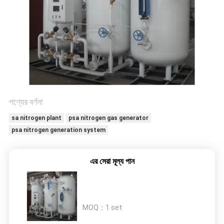
অনুরোধ
করুন
NEWS
SITEMAP
পণ্যের বর্ণনা
গোপনীয়তা
sa nitrogen plant
psa nitrogen gas generator
psa nitrogen generation system
নীতি
এর সেরা মূল্য পান
MOQ：
1 set