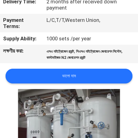
Delivery Time:
2 months after received down
নিয়ন্ত্রণ
payment
Payment
L/C,T/T,Western Union,
আমাদের
Terms:
সাথে
Supply Ability:
1000 sets /per year
যোগাযোগ
লক্ষণীয় করা:
,
,
এসএ নাইট্রোজেন প্ল্যান্ট
পিএসএ নাইট্রোজেন জেনারেশন সিস্টেম
করুন
কাস্টমাইজড N2 জেনারেশন প্ল্যান্ট
ভালো দাম
খবর
মামলা
একটি
উদ্ধৃতি