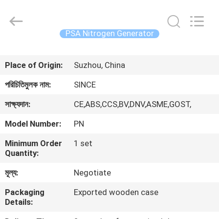
JoShining
Energy
&
Technology
Co.,Ltd.
PSA Nitrogen Generator
All
Rights
Reserved.
বাড়ি
Place of Origin:
Suzhou, China
পণ্য
পরিচিতিমুলক নাম:
SINCE
সাক্ষ্যদান:
CE,ABS,CCS,BV,DNV,ASME,GOST,
আমাদের
Model Number:
PN
সম্পর্কে
Minimum Order
1 set
Quantity:
কারখানা
মূল্য:
Negotiate
ভ্রমণ
Packaging
Exported wooden case
Details:
মান